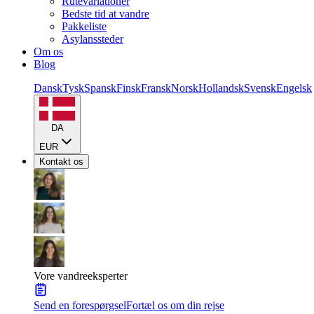
Rutevariationer
Bedste tid at vandre
Pakkeliste
Asylanssteder
Om os
Blog
Dansk
Tysk
Spansk
Finsk
Fransk
Norsk
Hollandsk
Svensk
Engelsk
DA
EUR
Kontakt os
Vore vandreeksperter
Send en forespørgsel
Fortæl os om din rejse