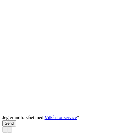
Jeg er indforstået med
Vilkår for service
*
Send