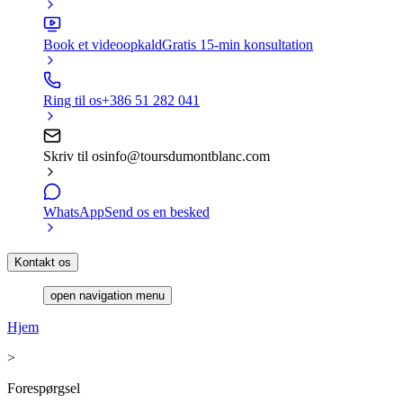
Book et videoopkald
Gratis 15-min konsultation
Ring til os
+386 51 282 041
Skriv til os
info@toursdumontblanc.com
WhatsApp
Send os en besked
Kontakt os
open navigation menu
Hjem
>
Forespørgsel