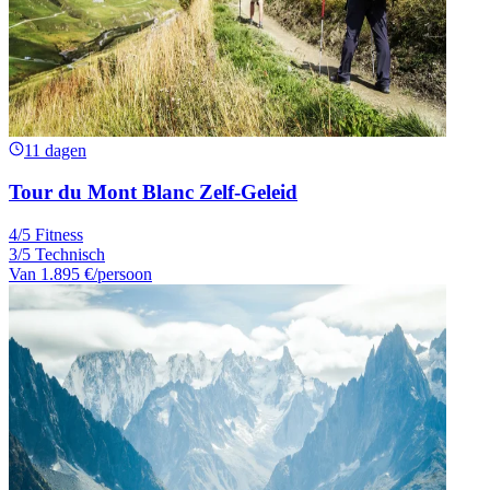
11 dagen
Tour du Mont Blanc Zelf-Geleid
4/5 Fitness
3/5 Technisch
Van
1.895 €
/persoon