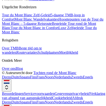
Uitgelichte Rondreizen
Tour du Mont Blanc Zelf-Geleid
5-daagse TMB-loop in
Comfort
Mont Blanc Wandelvakanties
Hoogtepunten van de Tour du
Mont Blanc – 5-daagse Reisroute
Begeleide Tour rond de Mont
Blanc
Tour du Mont Blanc in Comfort
Luxe Zelfgeleide Tour du
Mont Blanc
Reisgidsen
Over TMB
Beste tijd om te
wandelen
Routevariaties
Schuilplaatsen
Moeilijkheid
Ontdek Meer
Over ons
Blog
© Auteursrecht door
Tochten rond de Mont Blanc
Deens
Duits
Spaans
Fins
Frans
Noors
Nederlands
Zweeds
Engels
Beoordelingen
Servicevoorwaarden
Gegevensprivacybeleid
Verklaring
van afstand van aansprakelijkheid
Cookiebeleid
Afdruk
Deens
Duits
Spaans
Fins
Frans
Noors
Nederlands
Zweeds
Engels