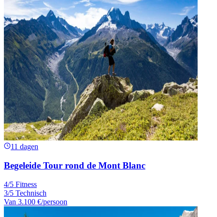
11 dagen
Begeleide Tour rond de Mont Blanc
4/5 Fitness
3/5 Technisch
Van
3.100 €
/persoon