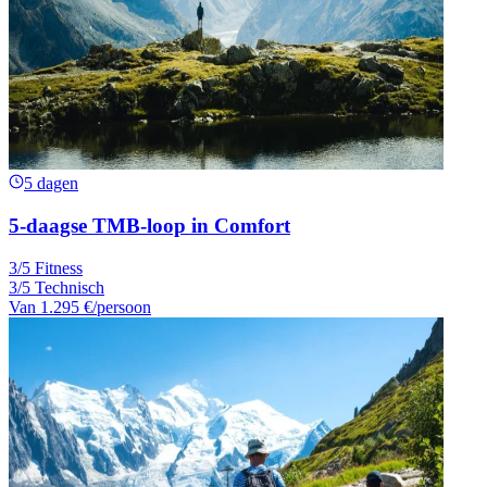
5 dagen
5-daagse TMB-loop in Comfort
3/5 Fitness
3/5 Technisch
Van
1.295 €
/persoon