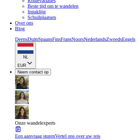
Routevariaties
Beste tijd om te wandelen
Inpaklijst
Schuilplaatsen
Over ons
Blog
Deens
Duits
Spaans
Fins
Frans
Noors
Nederlands
Zweeds
Engels
NL
EUR
Neem contact op
Onze wandelexperts
Een aanvraag sturen
Vertel ons over uw reis