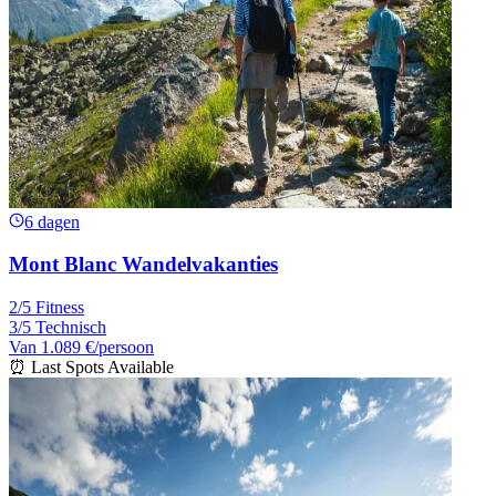
6 dagen
Mont Blanc Wandelvakanties
2/5 Fitness
3/5 Technisch
Van
1.089 €
/persoon
⏰ Last Spots Available