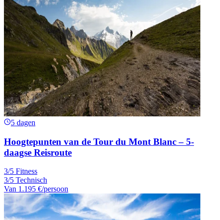
5 dagen
Hoogtepunten van de Tour du Mont Blanc – 5-
daagse Reisroute
3/5 Fitness
3/5 Technisch
Van
1.195 €
/persoon