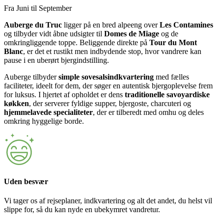
Fra Juni til September
Auberge du Truc
ligger på en bred alpeeng over
Les Contamines
og tilbyder vidt åbne udsigter til
Domes de Miage
og de
omkringliggende toppe. Beliggende direkte på
Tour du Mont
Blanc
, er det et rustikt men indbydende stop, hvor vandrere kan
pause i en uberørt bjergindstilling.
Auberge tilbyder
simple sovesalsindkvartering
med fælles
faciliteter, ideelt for dem, der søger en autentisk bjergoplevelse frem
for luksus. I hjertet af opholdet er dens
traditionelle savoyardiske
køkken
, der serverer fyldige supper, bjergoste, charcuteri og
hjemmelavede specialiteter
, der er tilberedt med omhu og deles
omkring hyggelige borde.
Uden besvær
Vi tager os af rejseplaner, indkvartering og alt det andet, du helst vil
slippe for, så du kan nyde en ubekymret vandretur.