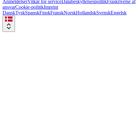
Anmeldelser
Vilkår for service
Databeskyttelsespolitik
Fraskrivelse af
ansvar
Cookie-politik
Imprint
Dansk
Tysk
Spansk
Finsk
Fransk
Norsk
Hollandsk
Svensk
Engelsk