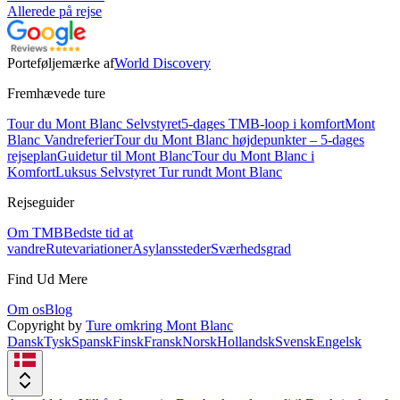
Allerede på rejse
Porteføljemærke af
World Discovery
Fremhævede ture
Tour du Mont Blanc Selvstyret
5-dages TMB-loop i komfort
Mont
Blanc Vandreferier
Tour du Mont Blanc højdepunkter – 5-dages
rejseplan
Guidetur til Mont Blanc
Tour du Mont Blanc i
Komfort
Luksus Selvstyret Tur rundt Mont Blanc
Rejseguider
Om TMB
Bedste tid at
vandre
Rutevariationer
Asylanssteder
Sværhedsgrad
Find Ud Mere
Om os
Blog
Copyright by
Ture omkring Mont Blanc
Dansk
Tysk
Spansk
Finsk
Fransk
Norsk
Hollandsk
Svensk
Engelsk