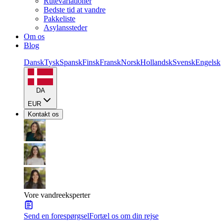
Rutevariationer
Bedste tid at vandre
Pakkeliste
Asylanssteder
Om os
Blog
Dansk
Tysk
Spansk
Finsk
Fransk
Norsk
Hollandsk
Svensk
Engelsk
DA
EUR
Kontakt os
Vore vandreeksperter
Send en forespørgsel
Fortæl os om din rejse