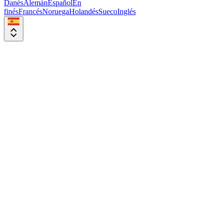
Danés
Alemán
Español
En
finés
Francés
Noruega
Holandés
Sueco
Inglés