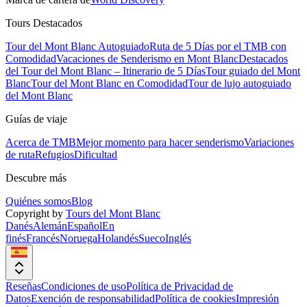
Tours Destacados
Tour del Mont Blanc Autoguiado
Ruta de 5 Días por el TMB con
Comodidad
Vacaciones de Senderismo en Mont Blanc
Destacados
del Tour del Mont Blanc – Itinerario de 5 Días
Tour guiado del Mont
Blanc
Tour del Mont Blanc en Comodidad
Tour de lujo autoguiado
del Mont Blanc
Guías de viaje
Acerca de TMB
Mejor momento para hacer senderismo
Variaciones
de ruta
Refugios
Dificultad
Descubre más
Quiénes somos
Blog
Copyright by
Tours del Mont Blanc
Danés
Alemán
Español
En
finés
Francés
Noruega
Holandés
Sueco
Inglés
Reseñas
Condiciones de uso
Política de Privacidad de
Datos
Exención de responsabilidad
Política de cookies
Impresión