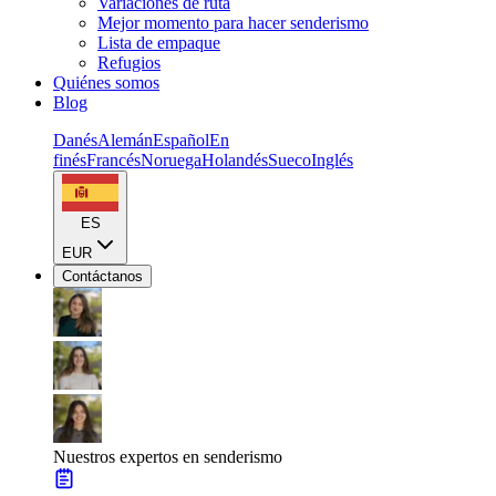
Variaciones de ruta
Mejor momento para hacer senderismo
Lista de empaque
Refugios
Quiénes somos
Blog
Danés
Alemán
Español
En
finés
Francés
Noruega
Holandés
Sueco
Inglés
ES
EUR
Contáctanos
Nuestros expertos en senderismo