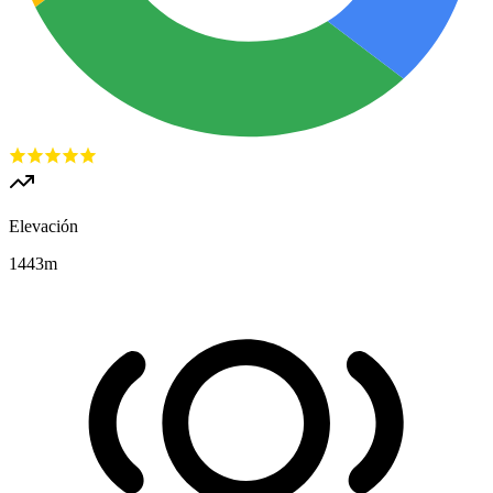
Elevación
1443
m