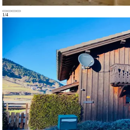
1
/
4