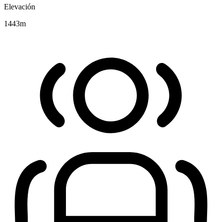
Elevación
1443
m