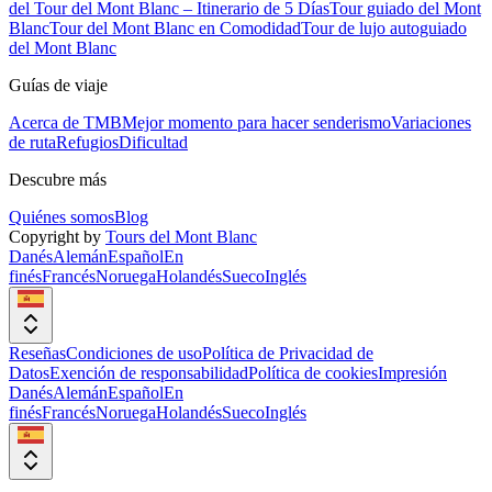
del Tour del Mont Blanc – Itinerario de 5 Días
Tour guiado del Mont
Blanc
Tour del Mont Blanc en Comodidad
Tour de lujo autoguiado
del Mont Blanc
Guías de viaje
Acerca de TMB
Mejor momento para hacer senderismo
Variaciones
de ruta
Refugios
Dificultad
Descubre más
Quiénes somos
Blog
Copyright by
Tours del Mont Blanc
Danés
Alemán
Español
En
finés
Francés
Noruega
Holandés
Sueco
Inglés
Reseñas
Condiciones de uso
Política de Privacidad de
Datos
Exención de responsabilidad
Política de cookies
Impresión
Danés
Alemán
Español
En
finés
Francés
Noruega
Holandés
Sueco
Inglés