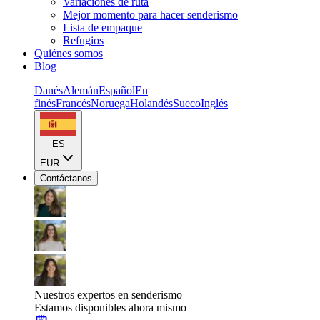
Variaciones de ruta
Mejor momento para hacer senderismo
Lista de empaque
Refugios
Quiénes somos
Blog
Danés
Alemán
Español
En
finés
Francés
Noruega
Holandés
Sueco
Inglés
ES
EUR
Contáctanos
Nuestros expertos en senderismo
Estamos disponibles ahora mismo