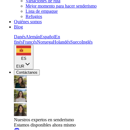
Variaciones de ruta
Mejor momento para hacer senderismo
Lista de empaque
Refugios
Quiénes somos
Blog
Danés
Alemán
Español
En
finés
Francés
Noruega
Holandés
Sueco
Inglés
ES
EUR
Contáctanos
Nuestros expertos en senderismo
Estamos disponibles ahora mismo