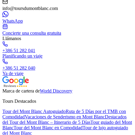
info@toursdumontblanc.com
WhatsApp
Concierte una consulta gratuita
Llámanos
+386 51 282 041
Planificando un viaje
+386 51 282 040
Ya de viaje
Marca de cartera de
World Discovery
Tours Destacados
Tour del Mont Blanc Autoguiado
Ruta de 5 Días por el TMB con
Comodidad
Vacaciones de Senderismo en Mont Blanc
Destacados
del Tour del Mont Blanc – Itinerario de 5 Días
Tour guiado del Mont
Blanc
Tour del Mont Blanc en Comodidad
Tour de lujo autoguiado
del Mont Blanc