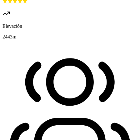
Elevación
2443
m