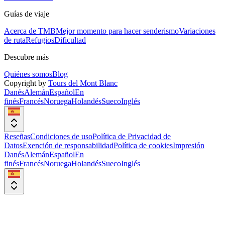
Guías de viaje
Acerca de TMB
Mejor momento para hacer senderismo
Variaciones
de ruta
Refugios
Dificultad
Descubre más
Quiénes somos
Blog
Copyright by
Tours del Mont Blanc
Danés
Alemán
Español
En
finés
Francés
Noruega
Holandés
Sueco
Inglés
Reseñas
Condiciones de uso
Política de Privacidad de
Datos
Exención de responsabilidad
Política de cookies
Impresión
Danés
Alemán
Español
En
finés
Francés
Noruega
Holandés
Sueco
Inglés