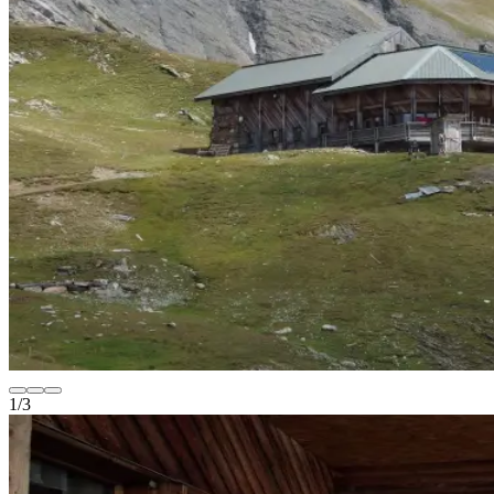
1
/
3