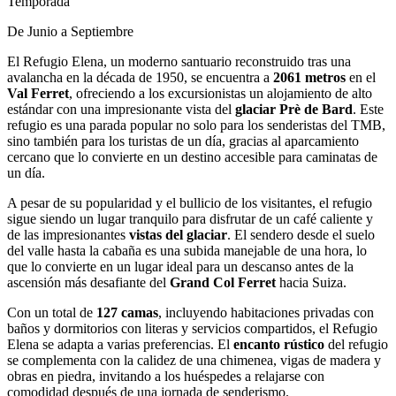
Temporada
De Junio a Septiembre
El Refugio Elena, un moderno santuario reconstruido tras una
avalancha en la década de 1950, se encuentra a
2061 metros
en el
Val Ferret
, ofreciendo a los excursionistas un alojamiento de alto
estándar con una impresionante vista del
glaciar Prè de Bard
. Este
refugio es una parada popular no solo para los senderistas del TMB,
sino también para los turistas de un día, gracias al aparcamiento
cercano que lo convierte en un destino accesible para caminatas de
un día.
A pesar de su popularidad y el bullicio de los visitantes, el refugio
sigue siendo un lugar tranquilo para disfrutar de un café caliente y
de las impresionantes
vistas del glaciar
. El sendero desde el suelo
del valle hasta la cabaña es una subida manejable de una hora, lo
que lo convierte en un lugar ideal para un descanso antes de la
ascensión más desafiante del
Grand Col Ferret
hacia Suiza.
Con un total de
127 camas
, incluyendo habitaciones privadas con
baños y dormitorios con literas y servicios compartidos, el Refugio
Elena se adapta a varias preferencias. El
encanto rústico
del refugio
se complementa con la calidez de una chimenea, vigas de madera y
obras en piedra, invitando a los huéspedes a relajarse con
comodidad después de una jornada de senderismo.