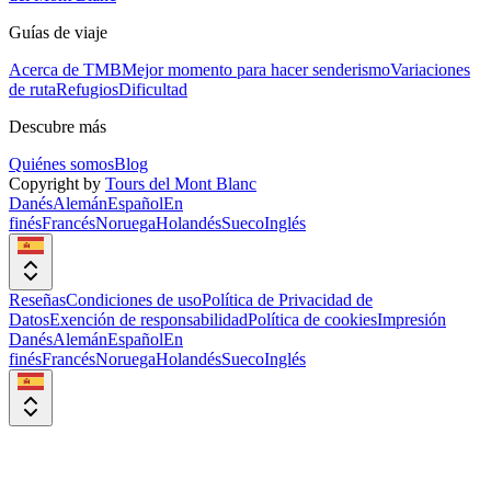
Guías de viaje
Acerca de TMB
Mejor momento para hacer senderismo
Variaciones
de ruta
Refugios
Dificultad
Descubre más
Quiénes somos
Blog
Copyright by
Tours del Mont Blanc
Danés
Alemán
Español
En
finés
Francés
Noruega
Holandés
Sueco
Inglés
Reseñas
Condiciones de uso
Política de Privacidad de
Datos
Exención de responsabilidad
Política de cookies
Impresión
Danés
Alemán
Español
En
finés
Francés
Noruega
Holandés
Sueco
Inglés