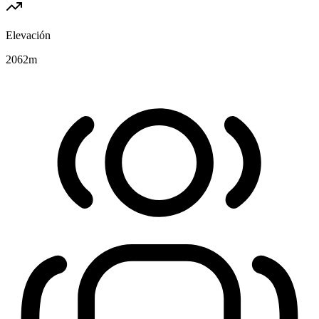
Elevación
2062
m