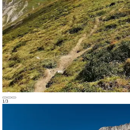
1
/
3