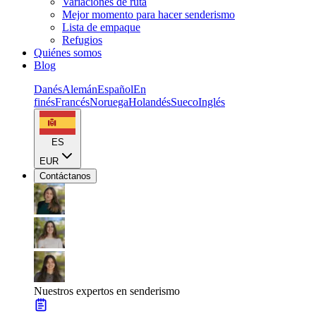
Variaciones de ruta
Mejor momento para hacer senderismo
Lista de empaque
Refugios
Quiénes somos
Blog
Danés
Alemán
Español
En
finés
Francés
Noruega
Holandés
Sueco
Inglés
ES
EUR
Contáctanos
Nuestros expertos en senderismo