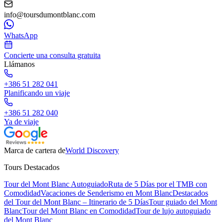
info@toursdumontblanc.com
WhatsApp
Concierte una consulta gratuita
Llámanos
+386 51 282 041
Planificando un viaje
+386 51 282 040
Ya de viaje
Marca de cartera de
World Discovery
Tours Destacados
Tour del Mont Blanc Autoguiado
Ruta de 5 Días por el TMB con
Comodidad
Vacaciones de Senderismo en Mont Blanc
Destacados
del Tour del Mont Blanc – Itinerario de 5 Días
Tour guiado del Mont
Blanc
Tour del Mont Blanc en Comodidad
Tour de lujo autoguiado
del Mont Blanc