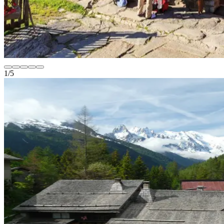
1
/
5