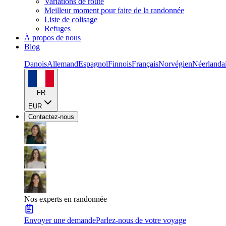
Variations de route
Meilleur moment pour faire de la randonnée
Liste de colisage
Refuges
À propos de nous
Blog
Danois
Allemand
Espagnol
Finnois
Français
Norvégien
Néerlanda
FR
EUR
Contactez-nous
Nos experts en randonnée
Envoyer une demande
Parlez-nous de votre voyage