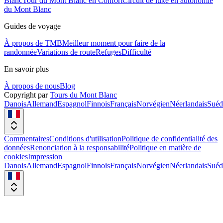
Blanc
Tour du Mont Blanc en Confort
Circuit de luxe en autonomie
du Mont Blanc
Guides de voyage
À propos de TMB
Meilleur moment pour faire de la
randonnée
Variations de route
Refuges
Difficulté
En savoir plus
À propos de nous
Blog
Copyright par
Tours du Mont Blanc
Danois
Allemand
Espagnol
Finnois
Français
Norvégien
Néerlandais
Suéd
Commentaires
Conditions d'utilisation
Politique de confidentialité des
données
Renonciation à la responsabilité
Politique en matière de
cookies
Impression
Danois
Allemand
Espagnol
Finnois
Français
Norvégien
Néerlandais
Suéd