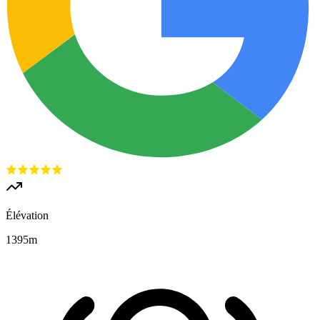
Élévation
1395
m