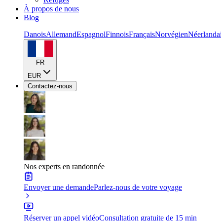
À propos de nous
Blog
Danois
Allemand
Espagnol
Finnois
Français
Norvégien
Néerlanda
FR
EUR
Contactez-nous
Nos experts en randonnée
Envoyer une demande
Parlez-nous de votre voyage
Réserver un appel vidéo
Consultation gratuite de 15 min