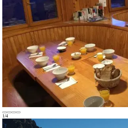
1
/
4