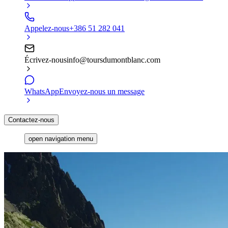
Appelez-nous
+386 51 282 041
Écrivez-nous
info@toursdumontblanc.com
WhatsApp
Envoyez-nous un message
Contactez-nous
open navigation menu