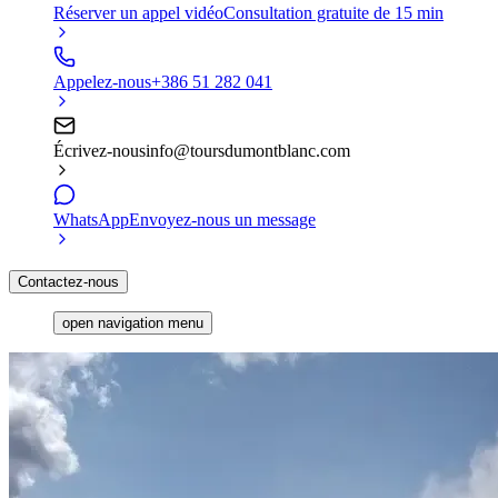
Réserver un appel vidéo
Consultation gratuite de 15 min
Appelez-nous
+386 51 282 041
Écrivez-nous
info@toursdumontblanc.com
WhatsApp
Envoyez-nous un message
Contactez-nous
open navigation menu