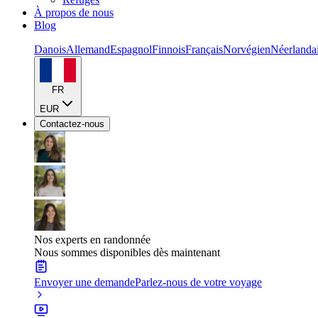
À propos de nous
Blog
Danois
Allemand
Espagnol
Finnois
Français
Norvégien
Néerlanda
FR
EUR
Contactez-nous
Nos experts en randonnée
Nous sommes disponibles dès maintenant
Envoyer une demande
Parlez-nous de votre voyage