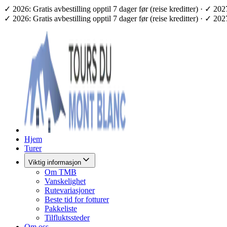
✓ 2026: Gratis avbestilling opptil 7 dager før (reise kreditter) · ✓ 2
✓ 2026: Gratis avbestilling opptil 7 dager før (reise kreditter) · ✓ 2
Hjem
Turer
Viktig informasjon
Om TMB
Vanskelighet
Rutevariasjoner
Beste tid for fotturer
Pakkeliste
Tilfluktssteder
Om oss