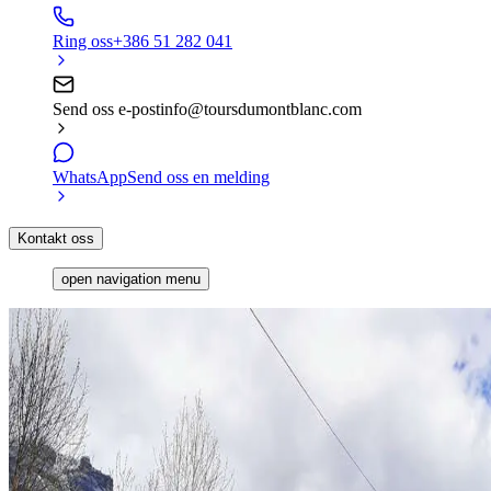
Ring oss
+386 51 282 041
Send oss e-post
info@toursdumontblanc.com
WhatsApp
Send oss en melding
Kontakt oss
open navigation menu