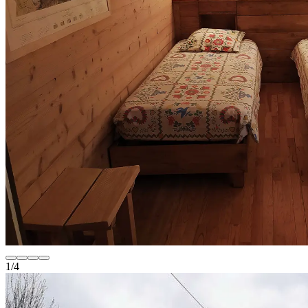
1
/
4