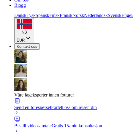
Blogg
Dansk
Tysk
Spansk
Finsk
Fransk
Norsk
Nederlandsk
Svensk
Engel
NB
EUR
Kontakt oss
Våre fageksperter innen fotturer
Send en forespørsel
Fortell oss om reisen din
Bestill videosamtale
Gratis 15-min konsultasjon