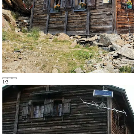
1
/
3