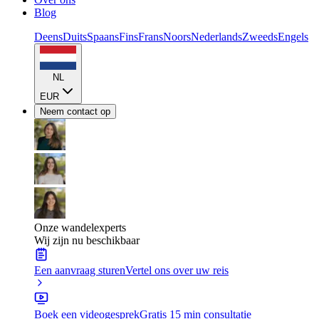
Blog
Deens
Duits
Spaans
Fins
Frans
Noors
Nederlands
Zweeds
Engels
NL
EUR
Neem contact op
Onze wandelexperts
Wij zijn nu beschikbaar
Een aanvraag sturen
Vertel ons over uw reis
Boek een videogesprek
Gratis 15 min consultatie