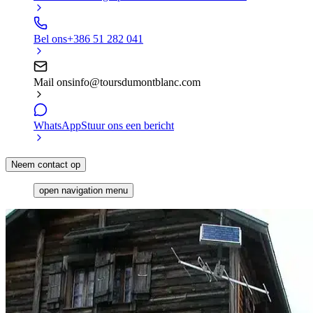
Bel ons
+386 51 282 041
Mail ons
info@toursdumontblanc.com
WhatsApp
Stuur ons een bericht
Neem contact op
open navigation menu