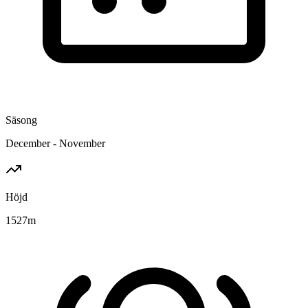
Säsong
December - November
Höjd
1527
m