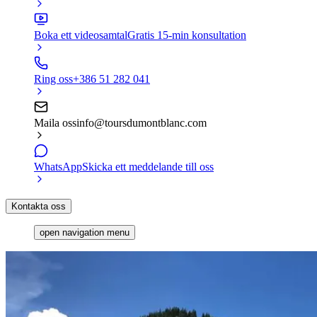
Boka ett videosamtal
Gratis 15-min konsultation
Ring oss
+386 51 282 041
Maila oss
info@toursdumontblanc.com
WhatsApp
Skicka ett meddelande till oss
Kontakta oss
open navigation menu