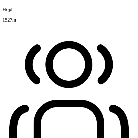
Höjd
1527
m