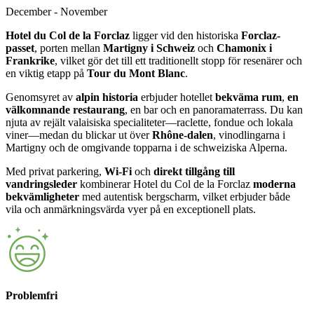
December - November
Hotel du Col de la Forclaz
ligger vid den historiska
Forclaz-
passet
, porten mellan
Martigny i Schweiz
och
Chamonix i
Frankrike
, vilket gör det till ett traditionellt stopp för resenärer och
en viktig etapp på
Tour du Mont Blanc
.
Genomsyret av
alpin historia
erbjuder hotellet
bekväma rum
,
en
välkomnande restaurang
, en bar och en panoramaterrass. Du kan
njuta av rejält valaisiska specialiteter—raclette, fondue och lokala
viner—medan du blickar ut över
Rhône-dalen
, vinodlingarna i
Martigny och de omgivande topparna i de schweiziska Alperna.
Med privat parkering,
Wi-Fi
och
direkt tillgång till
vandringsleder
kombinerar Hotel du Col de la Forclaz
moderna
bekvämligheter
med autentisk bergscharm, vilket erbjuder både
vila och anmärkningsvärda vyer på en exceptionell plats.
Problemfri