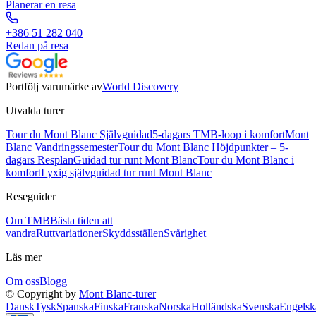
Planerar en resa
+386 51 282 040
Redan på resa
Portfölj varumärke av
World Discovery
Utvalda turer
Tour du Mont Blanc Självguidad
5-dagars TMB-loop i komfort
Mont
Blanc Vandringssemester
Tour du Mont Blanc Höjdpunkter – 5-
dagars Resplan
Guidad tur runt Mont Blanc
Tour du Mont Blanc i
komfort
Lyxig självguidad tur runt Mont Blanc
Reseguider
Om TMB
Bästa tiden att
vandra
Ruttvariationer
Skyddsställen
Svårighet
Läs mer
Om oss
Blogg
© Copyright by
Mont Blanc-turer
Dansk
Tysk
Spanska
Finska
Franska
Norska
Holländska
Svenska
Engelsk