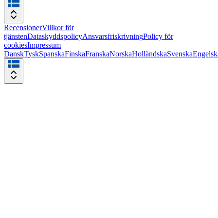
Recensioner
Villkor för
tjänsten
Dataskyddspolicy
Ansvarsfriskrivning
Policy för
cookies
Impressum
Dansk
Tysk
Spanska
Finska
Franska
Norska
Holländska
Svenska
Engelsk