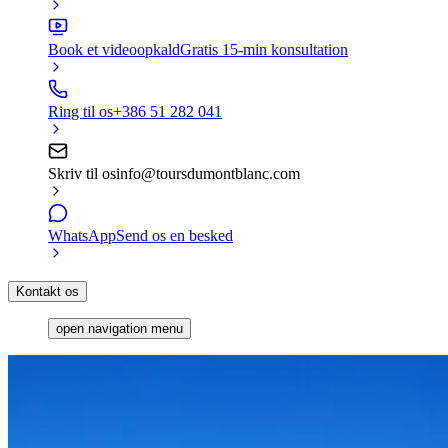
Book et videoopkald
Gratis 15-min konsultation
Ring til os
+386 51 282 041
Skriv til os
info@toursdumontblanc.com
WhatsApp
Send os en besked
Kontakt os
open navigation menu