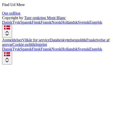
Find Ud Mere
Om os
Blog
Copyright by
Ture omkring Mont Blanc
Dansk
Tysk
Spansk
Finsk
Fransk
Norsk
Hollandsk
Svensk
Engelsk
Anmeldelser
Vilkår for service
Databeskyttelsespolitik
Fraskrivelse af
ansvar
Cookie-politik
Imprint
Dansk
Tysk
Spansk
Finsk
Fransk
Norsk
Hollandsk
Svensk
Engelsk