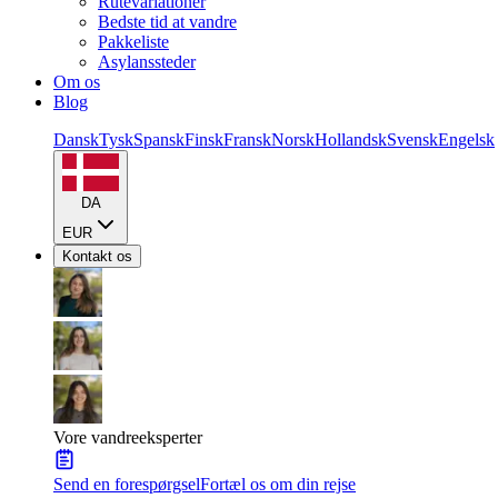
Rutevariationer
Bedste tid at vandre
Pakkeliste
Asylanssteder
Om os
Blog
Dansk
Tysk
Spansk
Finsk
Fransk
Norsk
Hollandsk
Svensk
Engelsk
DA
EUR
Kontakt os
Vore vandreeksperter
Send en forespørgsel
Fortæl os om din rejse