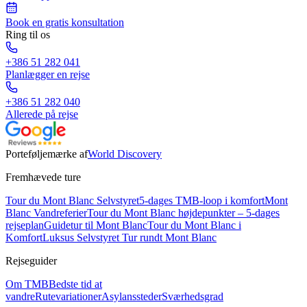
Book en gratis konsultation
Ring til os
+386 51 282 041
Planlægger en rejse
+386 51 282 040
Allerede på rejse
Porteføljemærke af
World Discovery
Fremhævede ture
Tour du Mont Blanc Selvstyret
5-dages TMB-loop i komfort
Mont
Blanc Vandreferier
Tour du Mont Blanc højdepunkter – 5-dages
rejseplan
Guidetur til Mont Blanc
Tour du Mont Blanc i
Komfort
Luksus Selvstyret Tur rundt Mont Blanc
Rejseguider
Om TMB
Bedste tid at
vandre
Rutevariationer
Asylanssteder
Sværhedsgrad