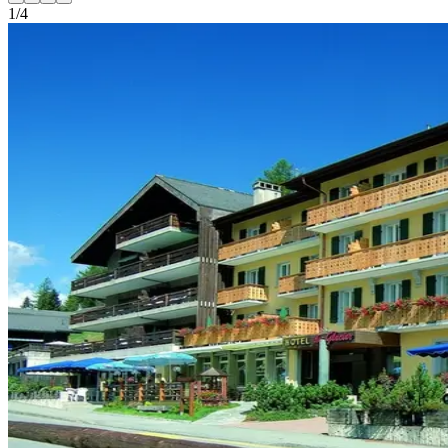
1
/
4