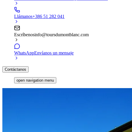
Llámanos
+386 51 282 041
Escríbenos
info@toursdumontblanc.com
WhatsApp
Envíanos un mensaje
Contáctanos
open navigation menu