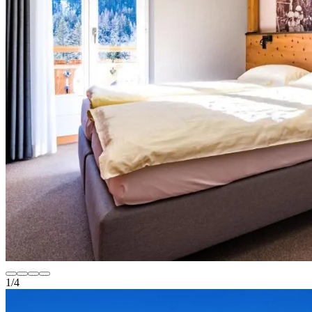
1
/
4