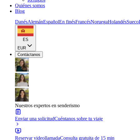
Quiénes somos
Blog
Danés
Alemán
Español
En finés
Francés
Noruega
Holandés
Sueco
ES
EUR
Contáctanos
Nuestros expertos en senderismo
Enviar una solicitud
Cuéntanos sobre tu viaje
Reservar videollamada
Consulta gratuita de 15 min