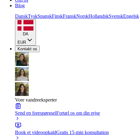
Blog
Dansk
Tysk
Spansk
Finsk
Fransk
Norsk
Hollandsk
Svensk
Engelsk
DA
EUR
Kontakt os
Vore vandreeksperter
Send en forespørgsel
Fortæl os om din rejse
Book et videoopkald
Gratis 15-min konsultation