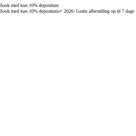
027: Book med kun 10% depositum
027: Book med kun 10% depositum
✓ 2026: Gratis afbestilling op til 7 da