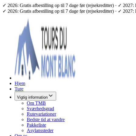
✓ 2026: Gratis afbestilling op til 7 dage før (rejsekreditter) · ✓ 2
✓ 2026: Gratis afbestilling op til 7 dage før (rejsekreditter) · ✓ 2
Hjem
Ture
Vigtig information
Om TMB
Sværhedsgrad
Rutevariationer
Bedste tid at vandre
Pakkeliste
Asylanssteder
Om os