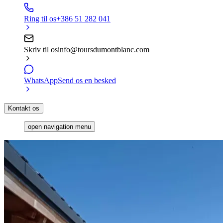
Ring til os
+386 51 282 041
Skriv til os
info@toursdumontblanc.com
WhatsApp
Send os en besked
Kontakt os
open navigation menu