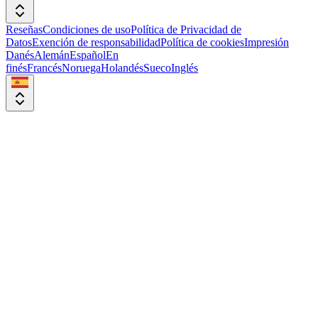
Reseñas
Condiciones de uso
Política de Privacidad de
Datos
Exención de responsabilidad
Política de cookies
Impresión
Danés
Alemán
Español
En
finés
Francés
Noruega
Holandés
Sueco
Inglés