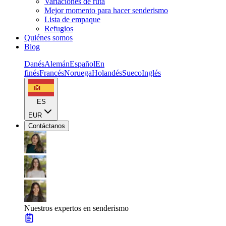
Variaciones de ruta
Mejor momento para hacer senderismo
Lista de empaque
Refugios
Quiénes somos
Blog
Danés
Alemán
Español
En
finés
Francés
Noruega
Holandés
Sueco
Inglés
ES
EUR
Contáctanos
Nuestros expertos en senderismo