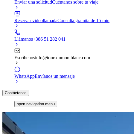
Enviar una solicitud
Cuéntanos sobre tu viaje
Reservar videollamada
Consulta gratuita de 15 min
Llámanos
+386 51 282 041
Escríbenos
info@toursdumontblanc.com
WhatsApp
Envíanos un mensaje
Contáctanos
open navigation menu