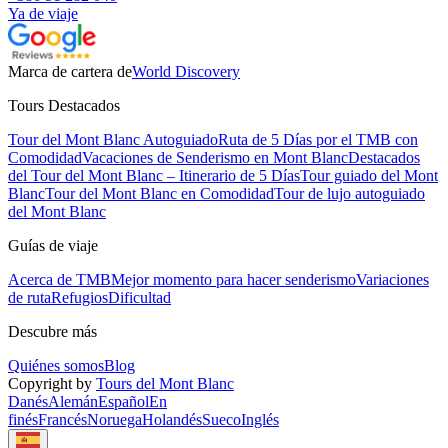
Ya de viaje
Marca de cartera de
World Discovery
Tours Destacados
Tour del Mont Blanc Autoguiado
Ruta de 5 Días por el TMB con
Comodidad
Vacaciones de Senderismo en Mont Blanc
Destacados
del Tour del Mont Blanc – Itinerario de 5 Días
Tour guiado del Mont
Blanc
Tour del Mont Blanc en Comodidad
Tour de lujo autoguiado
del Mont Blanc
Guías de viaje
Acerca de TMB
Mejor momento para hacer senderismo
Variaciones
de ruta
Refugios
Dificultad
Descubre más
Quiénes somos
Blog
Copyright by
Tours del Mont Blanc
Danés
Alemán
Español
En
finés
Francés
Noruega
Holandés
Sueco
Inglés