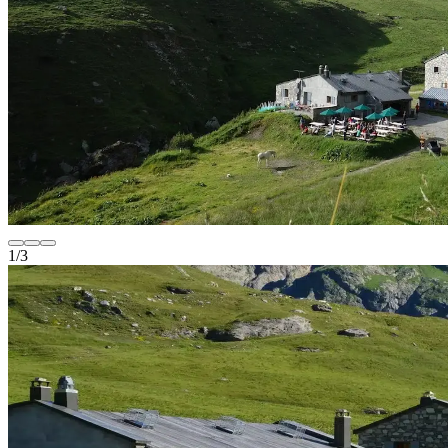
1
/
3