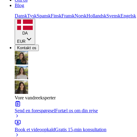
Blog
Dansk
Tysk
Spansk
Finsk
Fransk
Norsk
Hollandsk
Svensk
Engelsk
DA
EUR
Kontakt os
Vore vandreeksperter
Send en forespørgsel
Fortæl os om din rejse
Book et videoopkald
Gratis 15-min konsultation