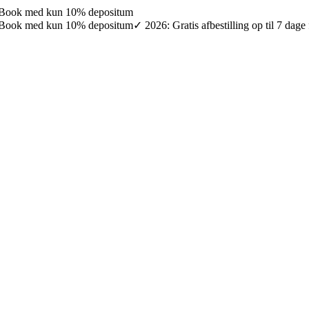
027: Book med kun 10% depositum
027: Book med kun 10% depositum
✓ 2026: Gratis afbestilling op til 7 da