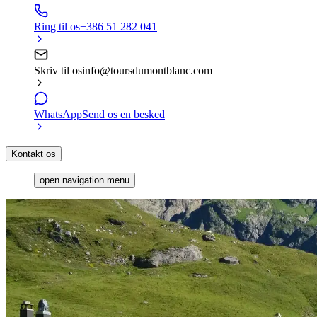
Ring til os
+386 51 282 041
Skriv til os
info@toursdumontblanc.com
WhatsApp
Send os en besked
Kontakt os
open navigation menu