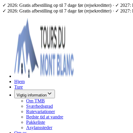
✓ 2026: Gratis afbestilling op til 7 dage før (rejsekreditter) · ✓ 2
✓ 2026: Gratis afbestilling op til 7 dage før (rejsekreditter) · ✓ 2
Hjem
Ture
Vigtig information
Om TMB
Sværhedsgrad
Rutevariationer
Bedste tid at vandre
Pakkeliste
Asylanssteder
Om os