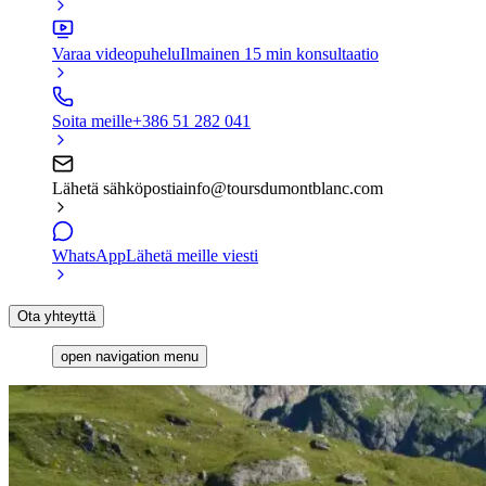
Varaa videopuhelu
Ilmainen 15 min konsultaatio
Soita meille
+386 51 282 041
Lähetä sähköpostia
info@toursdumontblanc.com
WhatsApp
Lähetä meille viesti
Ota yhteyttä
open navigation menu