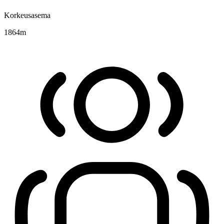
Korkeusasema
1864
m