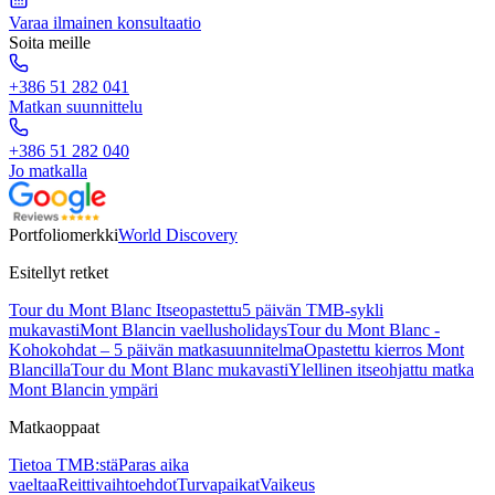
Varaa ilmainen konsultaatio
Soita meille
+386 51 282 041
Matkan suunnittelu
+386 51 282 040
Jo matkalla
Portfoliomerkki
World Discovery
Esitellyt retket
Tour du Mont Blanc Itseopastettu
5 päivän TMB-sykli
mukavasti
Mont Blancin vaellusholidays
Tour du Mont Blanc -
Kohokohdat – 5 päivän matkasuunnitelma
Opastettu kierros Mont
Blancilla
Tour du Mont Blanc mukavasti
Ylellinen itseohjattu matka
Mont Blancin ympäri
Matkaoppaat
Tietoa TMB:stä
Paras aika
vaeltaa
Reittivaihtoehdot
Turvapaikat
Vaikeus