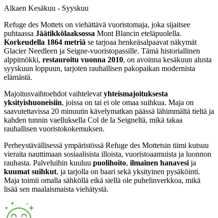
Alkaen Kesäkuu - Syyskuu
Refuge des Mottets on viehättävä vuoristomaja, joka sijaitsee
puhtaassa
Jäätikkölaaksossa
Mont Blancin eteläpuolella.
Korkeudella 1864 metriä
se tarjoaa henkeäsalpaavat näkymät
Glacier Needleen ja Seigne-vuoristopassille. Tämä historiallinen
alppimökki,
restauroitu vuonna 2010
, on avoinna kesäkuun alusta
syyskuun loppuun, tarjoten rauhallisen pakopaikan modernista
elämästä.
Majoitusvaihtoehdot vaihtelevat
yhteismajoituksesta
yksityishuoneisiin
, joissa on tai ei ole omaa suihkua. Maja on
saavutettavissa 20 minuutin kävelymatkan päässä lähimmältä tieltä ja
kahden tunnin vaelluksella Col de la Seigneltä, mikä takaa
rauhallisen vuoristokokemuksen.
Perheystävällisessä ympäristössä Refuge des Mottetsin tiimi kutsuu
vieraita nauttimaan sosiaalisista illoista, vuoristoaamuista ja luonnon
rauhasta. Palveluihin kuuluu
puolihoito
,
ilmainen hanavesi
ja
kuumat suihkut
, ja tarjolla on baari sekä yksityinen pysäköinti.
Maja toimii omalla sähköllä eikä siellä ole puhelinverkkoa, mikä
lisää sen maalaismaista viehätystä.