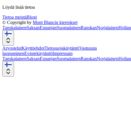
Löydä lisää tietoa
Tietoa meistä
Blogi
© Copyright by
Mont Blancin kierrokset
Tanskalainen
Saksan
Espanjan
Suomalainen
Ranskan
Norjalainen
Hollan
Arvostelut
Käyttöehdot
Tietosuojakäytäntö
Vastuusta
luopuminen
Evästekäytäntö
Impressum
Tanskalainen
Saksan
Espanjan
Suomalainen
Ranskan
Norjalainen
Hollan