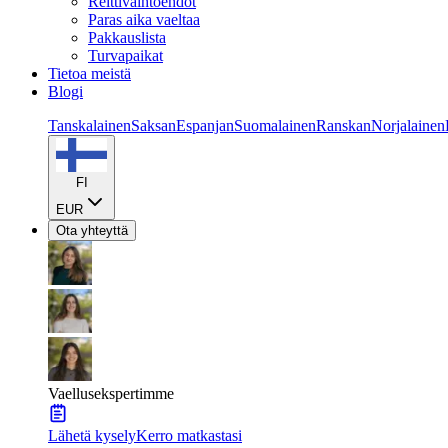
Reittivaihtoehdot
Paras aika vaeltaa
Pakkauslista
Turvapaikat
Tietoa meistä
Blogi
Tanskalainen
Saksan
Espanjan
Suomalainen
Ranskan
Norjalainen
FI
EUR
Ota yhteyttä
Vaellusekspertimme
Lähetä kysely
Kerro matkastasi