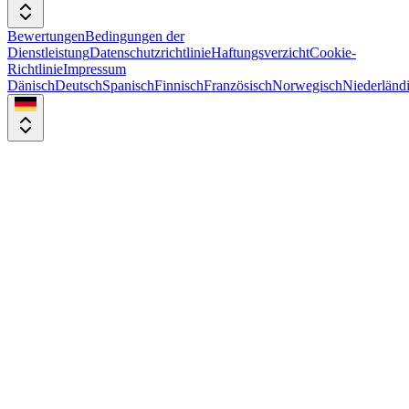
Bewertungen
Bedingungen der
Dienstleistung
Datenschutzrichtlinie
Haftungsverzicht
Cookie-
Richtlinie
Impressum
Dänisch
Deutsch
Spanisch
Finnisch
Französisch
Norwegisch
Niederländ