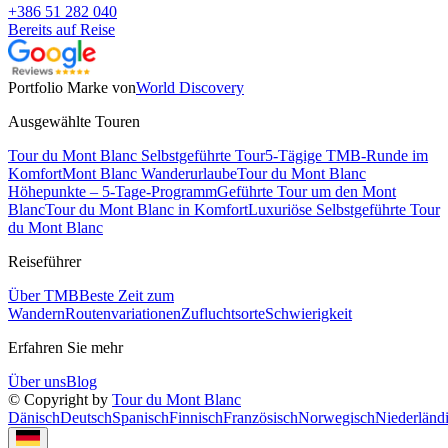
+386 51 282 040
Bereits auf Reise
Portfolio Marke von
World Discovery
Ausgewählte Touren
Tour du Mont Blanc Selbstgeführte Tour
5-Tägige TMB-Runde im
Komfort
Mont Blanc Wanderurlaube
Tour du Mont Blanc
Höhepunkte – 5-Tage-Programm
Geführte Tour um den Mont
Blanc
Tour du Mont Blanc in Komfort
Luxuriöse Selbstgeführte Tour
du Mont Blanc
Reiseführer
Über TMB
Beste Zeit zum
Wandern
Routenvariationen
Zufluchtsorte
Schwierigkeit
Erfahren Sie mehr
Über uns
Blog
© Copyright by
Tour du Mont Blanc
Dänisch
Deutsch
Spanisch
Finnisch
Französisch
Norwegisch
Niederländ