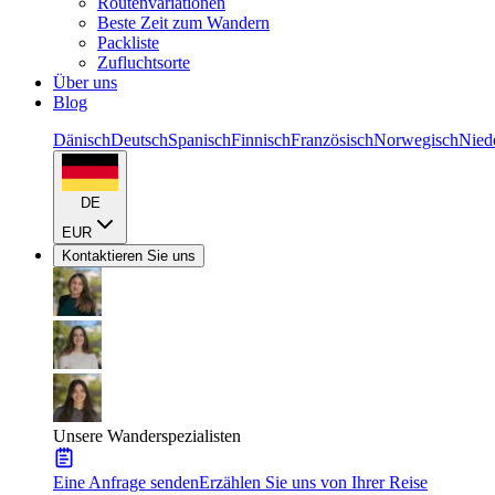
Routenvariationen
Beste Zeit zum Wandern
Packliste
Zufluchtsorte
Über uns
Blog
Dänisch
Deutsch
Spanisch
Finnisch
Französisch
Norwegisch
Nied
DE
EUR
Kontaktieren Sie uns
Unsere Wanderspezialisten
Eine Anfrage senden
Erzählen Sie uns von Ihrer Reise