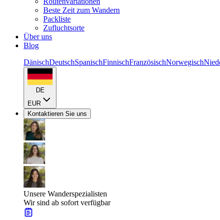
Routenvariationen
Beste Zeit zum Wandern
Packliste
Zufluchtsorte
Über uns
Blog
Dänisch
Deutsch
Spanisch
Finnisch
Französisch
Norwegisch
Nied
DE
EUR
Kontaktieren Sie uns
Unsere Wanderspezialisten
Wir sind ab sofort verfügbar