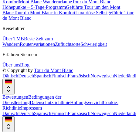
Komfort
Mont Blanc Wanderurlaube
Tour du Mont Blanc
Höhepunkte – 5-Tage-Programm
Geführte Tour um den Mont
Blanc
Tour du Mont Blanc in Komfort
Luxuriöse Selbstgeführte Tour
du Mont Blanc
Reiseführer
Über TMB
Beste Zeit zum
Wandern
Routenvariationen
Zufluchtsorte
Schwierigkeit
Erfahren Sie mehr
Über uns
Blog
© Copyright by
Tour du Mont Blanc
Dänisch
Deutsch
Spanisch
Finnisch
Französisch
Norwegisch
Niederländ
Bewertungen
Bedingungen der
Dienstleistung
Datenschutzrichtlinie
Haftungsverzicht
Cookie-
Richtlinie
Impressum
Dänisch
Deutsch
Spanisch
Finnisch
Französisch
Norwegisch
Niederländ