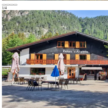
1
/
4