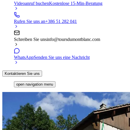
Videoanruf buchen
Kostenlose 15-Min-Beratung
Rufen Sie uns an
+386 51 282 041
Schreiben Sie uns
info@toursdumontblanc.com
WhatsApp
Senden Sie uns eine Nachricht
Kontaktieren Sie uns
open navigation menu