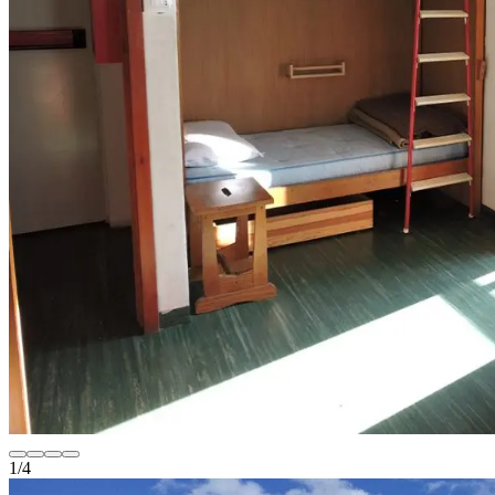
1
/
4