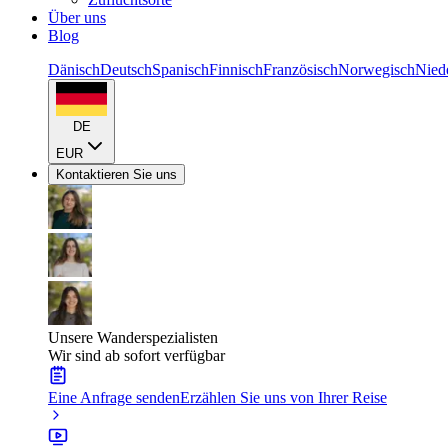
Über uns
Blog
Dänisch
Deutsch
Spanisch
Finnisch
Französisch
Norwegisch
Nied
DE
EUR
Kontaktieren Sie uns
Unsere Wanderspezialisten
Wir sind ab sofort verfügbar
Eine Anfrage senden
Erzählen Sie uns von Ihrer Reise