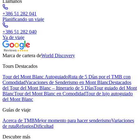
Llámanos
+386 51 282 041
Planificando un viaje
+386 51 282 040
Ya de viaje
Marca de cartera de
World Discovery
Tours Destacados
Tour del Mont Blanc Autoguiado
Ruta de 5 Días por el TMB con
Comodidad
Vacaciones de Senderismo en Mont Blanc
Destacados
del Tour del Mont Blanc – Itinerario de 5 Días
Tour guiado del Mont
Blanc
Tour del Mont Blanc en Comodidad
Tour de lujo autoguiado
del Mont Blanc
Guías de viaje
Acerca de TMB
Mejor momento para hacer senderismo
Variaciones
de ruta
Refugios
Dificultad
Descubre más