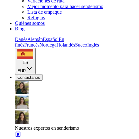
Variaciones de ruta
Mejor momento para hacer senderismo
Lista de empaque
Refugios
Quiénes somos
Blog
Danés
Alemán
Español
En
finés
Francés
Noruega
Holandés
Sueco
Inglés
ES
EUR
Contáctanos
Nuestros expertos en senderismo