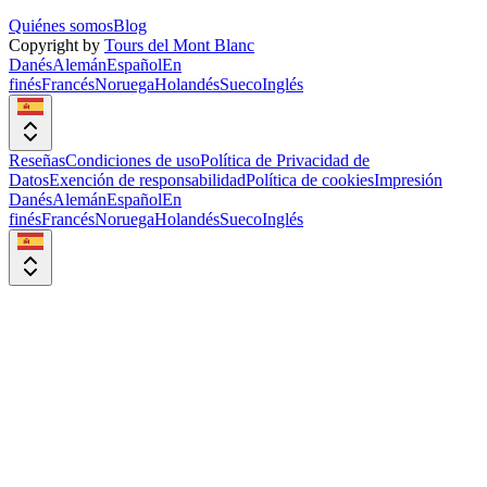
Quiénes somos
Blog
Copyright by
Tours del Mont Blanc
Danés
Alemán
Español
En
finés
Francés
Noruega
Holandés
Sueco
Inglés
Reseñas
Condiciones de uso
Política de Privacidad de
Datos
Exención de responsabilidad
Política de cookies
Impresión
Danés
Alemán
Español
En
finés
Francés
Noruega
Holandés
Sueco
Inglés