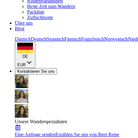
Routenvariationen
Beste Zeit zum Wandern
Packliste
Zufluchtsorte
Über uns
Blog
Dänisch
Deutsch
Spanisch
Finnisch
Französisch
Norwegisch
Nied
DE
EUR
Kontaktieren Sie uns
Unsere Wanderspezialisten
Eine Anfrage senden
Erzählen Sie uns von Ihrer Reise