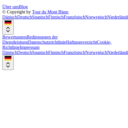
Über uns
Blog
© Copyright by
Tour du Mont Blanc
Dänisch
Deutsch
Spanisch
Finnisch
Französisch
Norwegisch
Niederländ
Bewertungen
Bedingungen der
Dienstleistung
Datenschutzrichtlinie
Haftungsverzicht
Cookie-
Richtlinie
Impressum
Dänisch
Deutsch
Spanisch
Finnisch
Französisch
Norwegisch
Niederländ