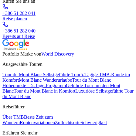
Rufen Sie uns an
+386 51 282 041
Reise planen
+386 51 282 040
Bereits auf Reise
Portfolio Marke von
World Discovery
Ausgewählte Touren
Tour du Mont Blanc Selbstgeführte Tour
5-Tägige TMB-Runde im
Komfort
Mont Blanc Wanderurlaube
Tour du Mont Blanc
Höhepunkte – 5-Tage-Programm
Geführte Tour um den Mont
Blanc
Tour du Mont Blanc in Komfort
Luxuriöse Selbstgeführte Tour
du Mont Blanc
Reiseführer
Über TMB
Beste Zeit zum
Wandern
Routenvariationen
Zufluchtsorte
Schwierigkeit
Erfahren Sie mehr