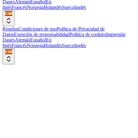
Danés
Alemán
Español
En
finés
Francés
Noruega
Holandés
Sueco
Inglés
Reseñas
Condiciones de uso
Política de Privacidad de
Datos
Exención de responsabilidad
Política de cookies
Impresión
Danés
Alemán
Español
En
finés
Francés
Noruega
Holandés
Sueco
Inglés