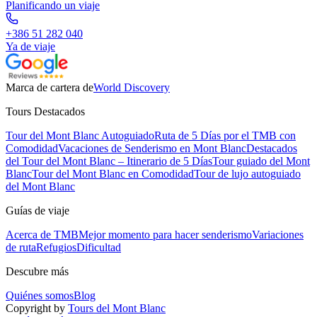
Planificando un viaje
+386 51 282 040
Ya de viaje
Marca de cartera de
World Discovery
Tours Destacados
Tour del Mont Blanc Autoguiado
Ruta de 5 Días por el TMB con
Comodidad
Vacaciones de Senderismo en Mont Blanc
Destacados
del Tour del Mont Blanc – Itinerario de 5 Días
Tour guiado del Mont
Blanc
Tour del Mont Blanc en Comodidad
Tour de lujo autoguiado
del Mont Blanc
Guías de viaje
Acerca de TMB
Mejor momento para hacer senderismo
Variaciones
de ruta
Refugios
Dificultad
Descubre más
Quiénes somos
Blog
Copyright by
Tours del Mont Blanc