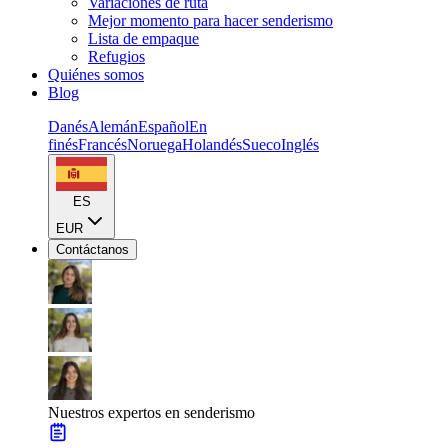
Variaciones de ruta
Mejor momento para hacer senderismo
Lista de empaque
Refugios
Quiénes somos
Blog
Danés
Alemán
Español
En
finés
Francés
Noruega
Holandés
Sueco
Inglés
ES
EUR
Contáctanos
Nuestros expertos en senderismo