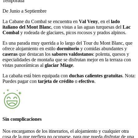
Temporada
De Junio a Septiembre
La Cabane du Combal se encuentra en
Val Veny
, en el
lado
italiano del Mont Blanc
, con vistas a las aguas turquesas del
Lac
Combal
y rodeada de glaciares, picos rocosos y prados alpinos.
Es una parada muy querida a lo largo del Tour du Mont Blanc, que
ofrece alojamiento en estilo
dormitorio
y comidas abundantes y
caseras
que destacan los
sabores valdostanos
: polenta, quesos y
especialidades de montaña que se disfrutan mejor en la terraza con
vistas panorámicas al
glaciar Miage
.
La cabaña está bien equipada con
duchas calientes gratuitas
. Nota:
Puedes pagar con
tarjeta de crédito
o
efectivo
.
Sin complicaciones
Nos encargamos de los itinerarios, el alojamiento y cualquier otra
cosa de la que prefiera no ocuparse, para que pueda disfrutar de una