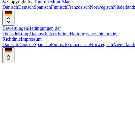
© Copyright by
Tour du Mont Blanc
Dänisch
Deutsch
Spanisch
Finnisch
Französisch
Norwegisch
Niederländ
Bewertungen
Bedingungen der
Dienstleistung
Datenschutzrichtlinie
Haftungsverzicht
Cookie-
Richtlinie
Impressum
Dänisch
Deutsch
Spanisch
Finnisch
Französisch
Norwegisch
Niederländ