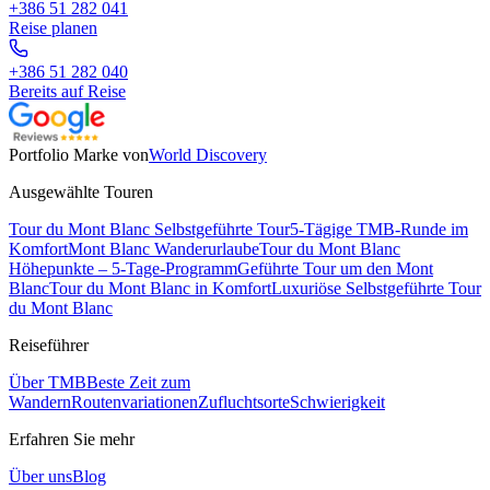
+386 51 282 041
Reise planen
+386 51 282 040
Bereits auf Reise
Portfolio Marke von
World Discovery
Ausgewählte Touren
Tour du Mont Blanc Selbstgeführte Tour
5-Tägige TMB-Runde im
Komfort
Mont Blanc Wanderurlaube
Tour du Mont Blanc
Höhepunkte – 5-Tage-Programm
Geführte Tour um den Mont
Blanc
Tour du Mont Blanc in Komfort
Luxuriöse Selbstgeführte Tour
du Mont Blanc
Reiseführer
Über TMB
Beste Zeit zum
Wandern
Routenvariationen
Zufluchtsorte
Schwierigkeit
Erfahren Sie mehr
Über uns
Blog