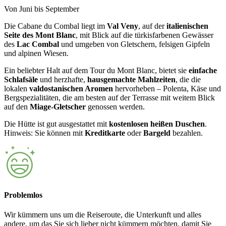
Von Juni bis September
Die Cabane du Combal liegt im
Val Veny
, auf der
italienischen
Seite des Mont Blanc
, mit Blick auf die türkisfarbenen Gewässer
des
Lac Combal
und umgeben von Gletschern, felsigen Gipfeln
und alpinen Wiesen.
Ein beliebter Halt auf dem Tour du Mont Blanc, bietet sie
einfache
Schlafsäle
und herzhafte,
hausgemachte Mahlzeiten
, die die
lokalen
valdostanischen Aromen
hervorheben – Polenta, Käse und
Bergspezialitäten, die am besten auf der Terrasse mit weitem Blick
auf den
Miage-Gletscher
genossen werden.
Die Hütte ist gut ausgestattet mit
kostenlosen heißen Duschen
.
Hinweis: Sie können mit
Kreditkarte
oder
Bargeld
bezahlen.
Problemlos
Wir kümmern uns um die Reiseroute, die Unterkunft und alles
andere, um das Sie sich lieber nicht kümmern möchten, damit Sie