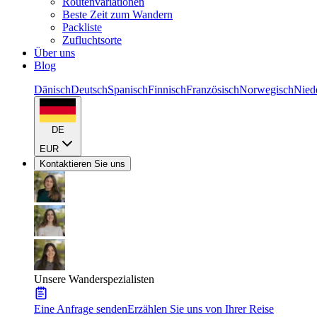
Routenvariationen
Beste Zeit zum Wandern
Packliste
Zufluchtsorte
Über uns
Blog
Dänisch
Deutsch
Spanisch
Finnisch
Französisch
Norwegisch
Nied
DE
EUR
Kontaktieren Sie uns
Unsere Wanderspezialisten
Eine Anfrage senden
Erzählen Sie uns von Ihrer Reise