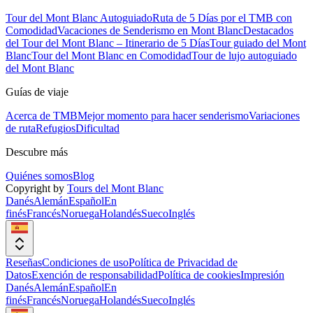
Tour del Mont Blanc Autoguiado
Ruta de 5 Días por el TMB con
Comodidad
Vacaciones de Senderismo en Mont Blanc
Destacados
del Tour del Mont Blanc – Itinerario de 5 Días
Tour guiado del Mont
Blanc
Tour del Mont Blanc en Comodidad
Tour de lujo autoguiado
del Mont Blanc
Guías de viaje
Acerca de TMB
Mejor momento para hacer senderismo
Variaciones
de ruta
Refugios
Dificultad
Descubre más
Quiénes somos
Blog
Copyright by
Tours del Mont Blanc
Danés
Alemán
Español
En
finés
Francés
Noruega
Holandés
Sueco
Inglés
Reseñas
Condiciones de uso
Política de Privacidad de
Datos
Exención de responsabilidad
Política de cookies
Impresión
Danés
Alemán
Español
En
finés
Francés
Noruega
Holandés
Sueco
Inglés