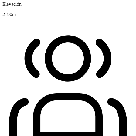
Elevación
2190
m