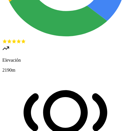
Elevación
2190
m