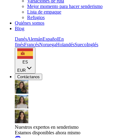
Variaciones de ruta
Mejor momento para hacer senderismo
Lista de empaque
Refugios
Quiénes somos
Blog
Danés
Alemán
Español
En
finés
Francés
Noruega
Holandés
Sueco
Inglés
ES
EUR
Contáctanos
Nuestros expertos en senderismo
Estamos disponibles ahora mismo