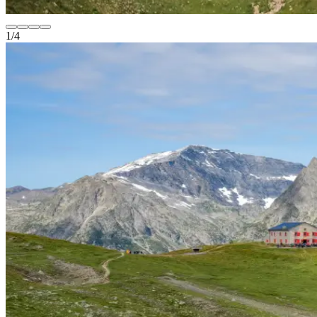
1
/
4