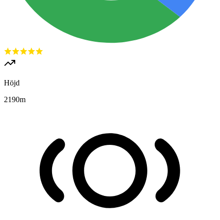
Höjd
2190
m