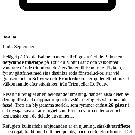
Säsong
Juni - September
Beläget på Col de Balme markerar Refuge du Col de Balme en
betydande milstolpe
på Tour du Mont Blanc och välkomnar
vandrare när de triumferande återvänder till Frankrike. Flykten, en
fyr av gästfrihet med sina distinkta röda fönsterluckor, står vid
gränsen mellan
Schweiz och Frankrike
och erbjuder ett pittoreskt
välkomnande efter stigningen från Trient eller Le Peuty.
Resan till refugiet är en belönande utmaning, där den sista delen av
den uppförsbacke öppnar upp och avslöjar refugiets välkomnande
fasad. Trots sin blygsamma storlek, som rymmer endast
26 gäster
i
sitt mysiga sovsal, är refugiet känt för sina varma interiörer och
gemenskapen i de delade utrymmena.
Refugiets kulinariska erbjudanden är en njutning, särskilt
tartiflette
— en rejäl, traditionell rätt med potatis, bacon och reblochonost. Det