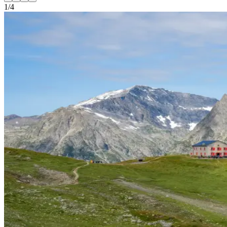
1
/
4