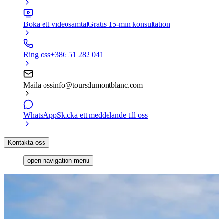
Boka ett videosamtal
Gratis 15-min konsultation
Ring oss
+386 51 282 041
Maila oss
info@toursdumontblanc.com
WhatsApp
Skicka ett meddelande till oss
Kontakta oss
open navigation menu