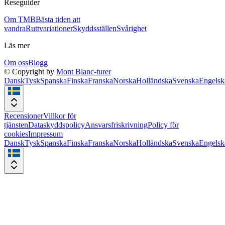
Reseguider
Om TMB
Bästa tiden att
vandra
Ruttvariationer
Skyddsställen
Svårighet
Läs mer
Om oss
Blogg
© Copyright by
Mont Blanc-turer
Dansk
Tysk
Spanska
Finska
Franska
Norska
Holländska
Svenska
Engelsk
Recensioner
Villkor för
tjänsten
Dataskyddspolicy
Ansvarsfriskrivning
Policy för
cookies
Impressum
Dansk
Tysk
Spanska
Finska
Franska
Norska
Holländska
Svenska
Engelsk