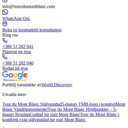
info@toursdumontblanc.com
WhatsApp Oss
Boka en kostnadsfri konsultation
Ring oss
+386 51 282 041
Planerar en resa
+386 51 282 040
Redan på resa
Portfölj varumärke av
World Discovery
Utvalda turer
Tour du Mont Blanc Självguidad
5-dagars TMB-loop i komfort
Mont
Blanc Vandringssemester
Tour du Mont Blanc Höjdpunkter – 5-
dagars Resplan
Guidad tur runt Mont Blanc
Tour du Mont Blanc i
komfort
Lyxig självguidad tur runt Mont Blanc