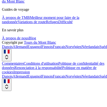
du Mont Blanc
Guides de voyage
À propos de TMB
Meilleur moment pour faire de la
randonnée
Variations de route
Refuges
Difficulté
En savoir plus
À propos de nous
Blog
Copyright par
Tours du Mont Blanc
Danois
Allemand
Espagnol
Finnois
Français
Norvégien
Néerlandais
Suéd
Commentaires
Conditions d'utilisation
Politique de confidentialité des
données
Renonciation à la responsabilité
Politique en matière de
cookies
Impression
Danois
Allemand
Espagnol
Finnois
Français
Norvégien
Néerlandais
Suéd