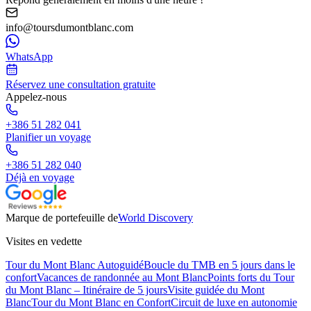
info@toursdumontblanc.com
WhatsApp
Réservez une consultation gratuite
Appelez-nous
+386 51 282 041
Planifier un voyage
+386 51 282 040
Déjà en voyage
Marque de portefeuille de
World Discovery
Visites en vedette
Tour du Mont Blanc Autoguidé
Boucle du TMB en 5 jours dans le
confort
Vacances de randonnée au Mont Blanc
Points forts du Tour
du Mont Blanc – Itinéraire de 5 jours
Visite guidée du Mont
Blanc
Tour du Mont Blanc en Confort
Circuit de luxe en autonomie