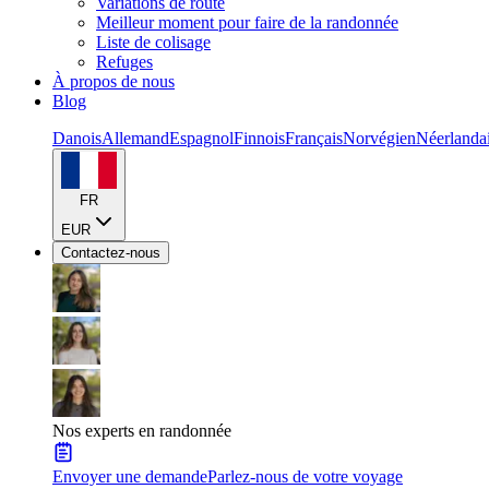
Variations de route
Meilleur moment pour faire de la randonnée
Liste de colisage
Refuges
À propos de nous
Blog
Danois
Allemand
Espagnol
Finnois
Français
Norvégien
Néerlanda
FR
EUR
Contactez-nous
Nos experts en randonnée
Envoyer une demande
Parlez-nous de votre voyage