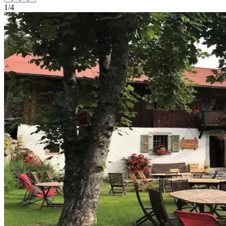
1
/
4