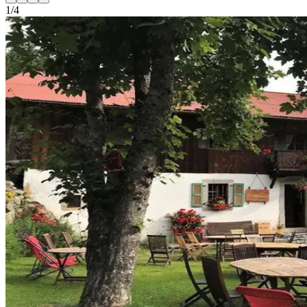
1
/
4