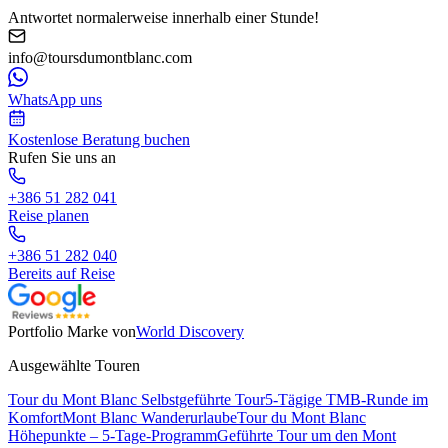
Antwortet normalerweise innerhalb einer Stunde!
info@toursdumontblanc.com
WhatsApp uns
Kostenlose Beratung buchen
Rufen Sie uns an
+386 51 282 041
Reise planen
+386 51 282 040
Bereits auf Reise
Portfolio Marke von
World Discovery
Ausgewählte Touren
Tour du Mont Blanc Selbstgeführte Tour
5-Tägige TMB-Runde im
Komfort
Mont Blanc Wanderurlaube
Tour du Mont Blanc
Höhepunkte – 5-Tage-Programm
Geführte Tour um den Mont