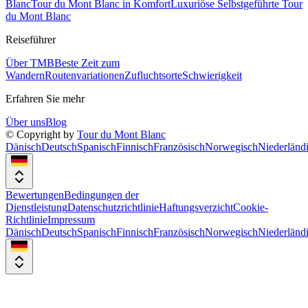
Blanc
Tour du Mont Blanc in Komfort
Luxuriöse Selbstgeführte Tour
du Mont Blanc
Reiseführer
Über TMB
Beste Zeit zum
Wandern
Routenvariationen
Zufluchtsorte
Schwierigkeit
Erfahren Sie mehr
Über uns
Blog
© Copyright by
Tour du Mont Blanc
Dänisch
Deutsch
Spanisch
Finnisch
Französisch
Norwegisch
Niederländ
Bewertungen
Bedingungen der
Dienstleistung
Datenschutzrichtlinie
Haftungsverzicht
Cookie-
Richtlinie
Impressum
Dänisch
Deutsch
Spanisch
Finnisch
Französisch
Norwegisch
Niederländ