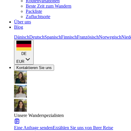
Routenvariationen
Beste Zeit zum Wandern
Packliste
Zufluchtsorte
Über uns
Blog
Dänisch
Deutsch
Spanisch
Finnisch
Französisch
Norwegisch
Nied
DE
EUR
Kontaktieren Sie uns
Unsere Wanderspezialisten
Eine Anfrage senden
Erzählen Sie uns von Ihrer Reise