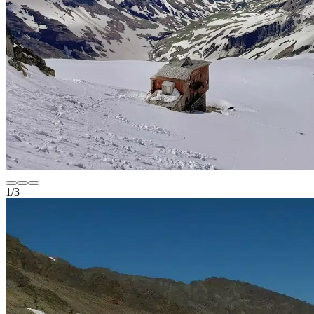
1
/
3