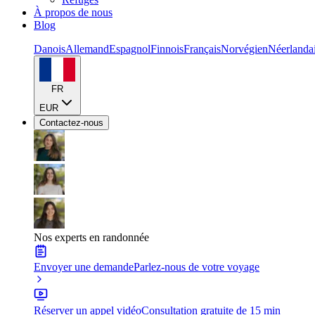
À propos de nous
Blog
Danois
Allemand
Espagnol
Finnois
Français
Norvégien
Néerlanda
FR
EUR
Contactez-nous
Nos experts en randonnée
Envoyer une demande
Parlez-nous de votre voyage
Réserver un appel vidéo
Consultation gratuite de 15 min