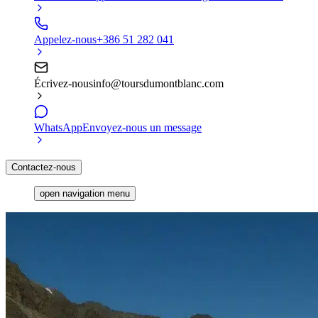
Appelez-nous
+386 51 282 041
Écrivez-nous
info@toursdumontblanc.com
WhatsApp
Envoyez-nous un message
Contactez-nous
open navigation menu