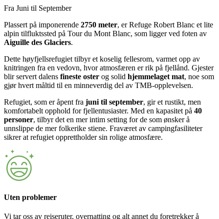
Fra Juni til September
Plassert på imponerende
2750 meter
, er Refuge Robert Blanc et lite
alpin tilfluktssted på Tour du Mont Blanc, som ligger ved foten av
Aiguille des Glaciers
.
Dette høyfjellsrefugiet tilbyr et koselig fellesrom, varmet opp av
knitringen fra en vedovn, hvor atmosfæren er rik på fjellånd. Gjester
blir servert dalens
fineste oster
og solid
hjemmelaget mat
, noe som
gjør hvert måltid til en minneverdig del av TMB-opplevelsen.
Refugiet, som er åpent fra
juni til september
, gir et rustikt, men
komfortabelt opphold for fjellentusiaster. Med en kapasitet på
40
personer
, tilbyr det en mer intim setting for de som ønsker å
unnslippe de mer folkerike stiene. Fraværet av campingfasiliteter
sikrer at refugiet opprettholder sin rolige atmosfære.
Uten problemer
Vi tar oss av reiseruter, overnatting og alt annet du foretrekker å