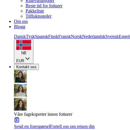
Rutevariasjoner
Beste tid for fotturer
Pakkeliste
Tilfluktssteder
Om oss
Blogg
Dansk
Tysk
Spansk
Finsk
Fransk
Norsk
Nederlandsk
Svensk
Engel
NB
EUR
Kontakt oss
Våre fageksperter innen fotturer
Send en forespørsel
Fortell oss om reisen din