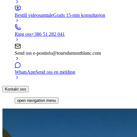
Bestill videosamtale
Gratis 15-min konsultasjon
Ring oss
+386 51 282 041
Send oss e-post
info@toursdumontblanc.com
WhatsApp
Send oss en melding
Kontakt oss
open navigation menu