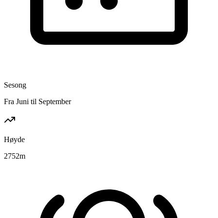
Sesong
Fra Juni til September
Høyde
2752
m