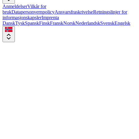
Anmeldelser
Vilkår for
bruk
Datapersonvernpolicy
Ansvarsfraskrivelse
Retningslinjer for
informasjonskapsler
Imprenta
Dansk
Tysk
Spansk
Finsk
Fransk
Norsk
Nederlandsk
Svensk
Engelsk