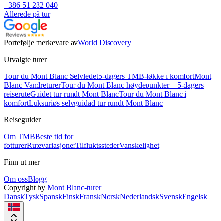
+386 51 282 040
Allerede på tur
Portefølje merkevare av
World Discovery
Utvalgte turer
Tour du Mont Blanc Selvledet
5-dagers TMB-løkke i komfort
Mont
Blanc Vandreturer
Tour du Mont Blanc høydepunkter – 5-dagers
reiserute
Guidet tur rundt Mont Blanc
Tour du Mont Blanc i
komfort
Luksuriøs selvguidad tur rundt Mont Blanc
Reiseguider
Om TMB
Beste tid for
fotturer
Rutevariasjoner
Tilfluktssteder
Vanskelighet
Finn ut mer
Om oss
Blogg
Copyright by
Mont Blanc-turer
Dansk
Tysk
Spansk
Finsk
Fransk
Norsk
Nederlandsk
Svensk
Engelsk