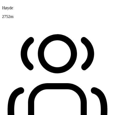
Høyde
2752
m