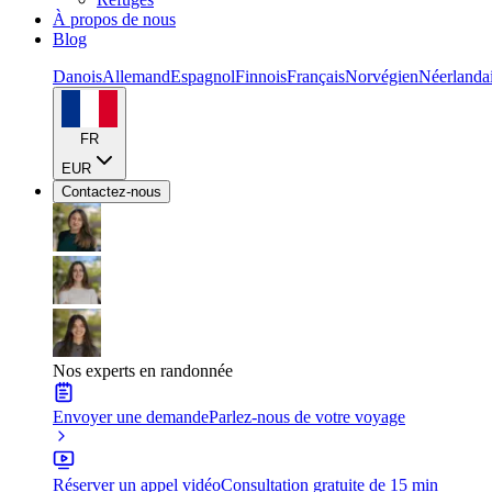
À propos de nous
Blog
Danois
Allemand
Espagnol
Finnois
Français
Norvégien
Néerlanda
FR
EUR
Contactez-nous
Nos experts en randonnée
Envoyer une demande
Parlez-nous de votre voyage
Réserver un appel vidéo
Consultation gratuite de 15 min