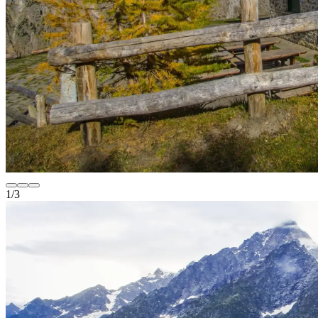
1
/
3