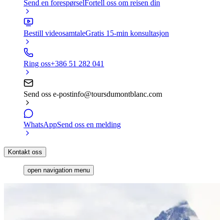
Send en forespørsel
Fortell oss om reisen din
Bestill videosamtale
Gratis 15-min konsultasjon
Ring oss
+386 51 282 041
Send oss e-post
info@toursdumontblanc.com
WhatsApp
Send oss en melding
Kontakt oss
open navigation menu