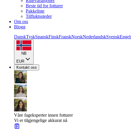
Rutevariasjoner
Beste tid for fotturer
Pakkeliste
Tilfluktssteder
Om oss
Blogg
Dansk
Tysk
Spansk
Finsk
Fransk
Norsk
Nederlandsk
Svensk
Engel
NB
EUR
Kontakt oss
Våre fageksperter innen fotturer
Vi er tilgjengelige akkurat nå