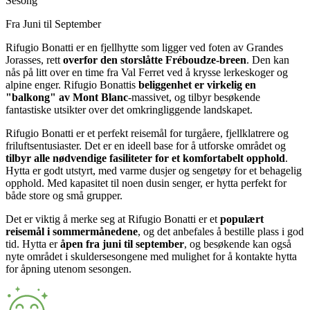
Sesong
Fra Juni til September
Rifugio Bonatti er en fjellhytte som ligger ved foten av Grandes
Jorasses, rett
overfor den storslåtte Fréboudze-breen
. Den kan
nås på litt over en time fra Val Ferret ved å krysse lerkeskoger og
alpine enger. Rifugio Bonattis
beliggenhet er virkelig en
"balkong" av Mont Blanc
-massivet, og tilbyr besøkende
fantastiske utsikter over det omkringliggende landskapet.
Rifugio Bonatti er et perfekt reisemål for turgåere, fjellklatrere og
friluftsentusiaster. Det er en ideell base for å utforske området og
tilbyr alle nødvendige fasiliteter for et komfortabelt opphold
.
Hytta er godt utstyrt, med varme dusjer og sengetøy for et behagelig
opphold. Med kapasitet til noen dusin senger, er hytta perfekt for
både store og små grupper.
Det er viktig å merke seg at Rifugio Bonatti er et
populært
reisemål i sommermånedene
, og det anbefales å bestille plass i god
tid. Hytta er
åpen fra juni til september
, og besøkende kan også
nyte området i skuldersesongene med mulighet for å kontakte hytta
for åpning utenom sesongen.