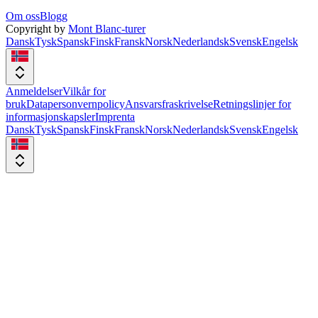
Om oss
Blogg
Copyright by
Mont Blanc-turer
Dansk
Tysk
Spansk
Finsk
Fransk
Norsk
Nederlandsk
Svensk
Engelsk
Anmeldelser
Vilkår for
bruk
Datapersonvernpolicy
Ansvarsfraskrivelse
Retningslinjer for
informasjonskapsler
Imprenta
Dansk
Tysk
Spansk
Finsk
Fransk
Norsk
Nederlandsk
Svensk
Engelsk