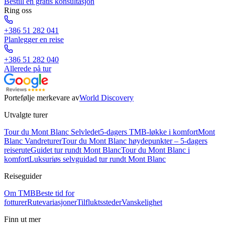
Bestill en gratis konsultasjon
Ring oss
+386 51 282 041
Planlegger en reise
+386 51 282 040
Allerede på tur
Portefølje merkevare av
World Discovery
Utvalgte turer
Tour du Mont Blanc Selvledet
5-dagers TMB-løkke i komfort
Mont
Blanc Vandreturer
Tour du Mont Blanc høydepunkter – 5-dagers
reiserute
Guidet tur rundt Mont Blanc
Tour du Mont Blanc i
komfort
Luksuriøs selvguidad tur rundt Mont Blanc
Reiseguider
Om TMB
Beste tid for
fotturer
Rutevariasjoner
Tilfluktssteder
Vanskelighet
Finn ut mer