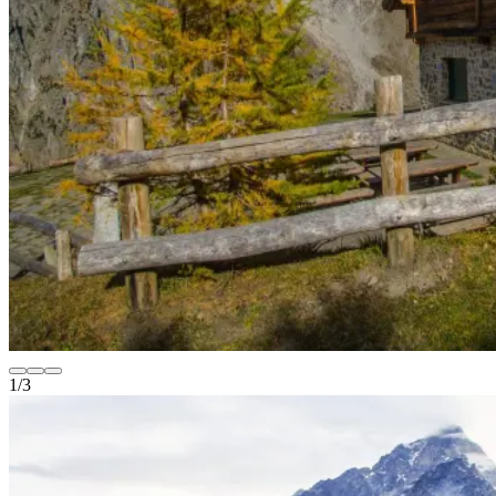
1
/
3