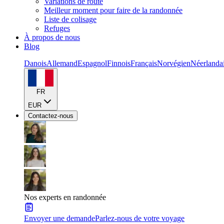
Variations de route
Meilleur moment pour faire de la randonnée
Liste de colisage
Refuges
À propos de nous
Blog
Danois
Allemand
Espagnol
Finnois
Français
Norvégien
Néerlanda
FR
EUR
Contactez-nous
Nos experts en randonnée
Envoyer une demande
Parlez-nous de votre voyage