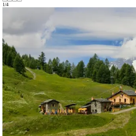
1
/
4