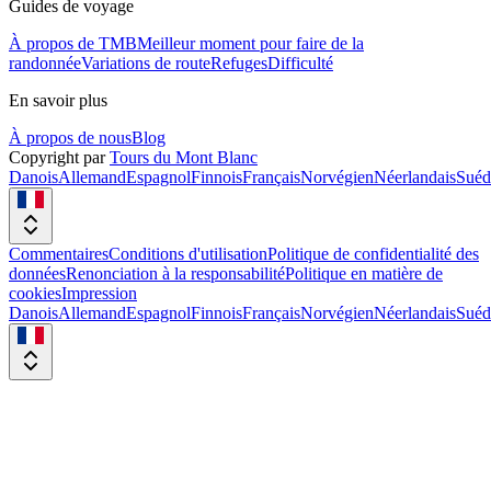
Guides de voyage
À propos de TMB
Meilleur moment pour faire de la
randonnée
Variations de route
Refuges
Difficulté
En savoir plus
À propos de nous
Blog
Copyright par
Tours du Mont Blanc
Danois
Allemand
Espagnol
Finnois
Français
Norvégien
Néerlandais
Suéd
Commentaires
Conditions d'utilisation
Politique de confidentialité des
données
Renonciation à la responsabilité
Politique en matière de
cookies
Impression
Danois
Allemand
Espagnol
Finnois
Français
Norvégien
Néerlandais
Suéd