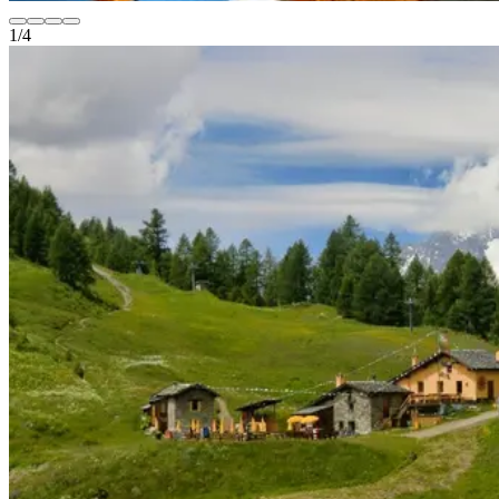
1
/
4