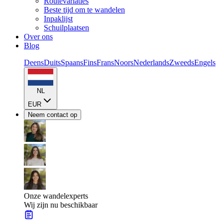
Routevariaties
Beste tijd om te wandelen
Inpaklijst
Schuilplaatsen
Over ons
Blog
Deens
Duits
Spaans
Fins
Frans
Noors
Nederlands
Zweeds
Engels
NL
EUR
Neem contact op
Onze wandelexperts
Wij zijn nu beschikbaar