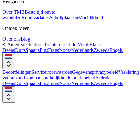
Reisgidsen
Over TMB
Beste tijd om te
wandelen
Routevariaties
Schuilplaatsen
Moeilijkheid
Ontdek Meer
Over ons
Blog
© Auteursrecht door
Tochten rond de Mont Blanc
Deens
Duits
Spaans
Fins
Frans
Noors
Nederlands
Zweeds
Engels
Beoordelingen
Servicevoorwaarden
Gegevensprivacybeleid
Verklaring
van afstand van aansprakelijkheid
Cookiebeleid
Afdruk
Deens
Duits
Spaans
Fins
Frans
Noors
Nederlands
Zweeds
Engels