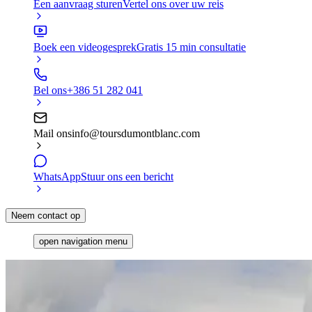
Een aanvraag sturen
Vertel ons over uw reis
Boek een videogesprek
Gratis 15 min consultatie
Bel ons
+386 51 282 041
Mail ons
info@toursdumontblanc.com
WhatsApp
Stuur ons een bericht
Neem contact op
open navigation menu