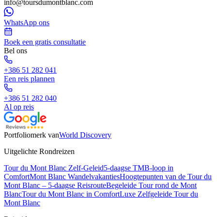
info@toursdumontblanc.com
WhatsApp ons
Boek een gratis consultatie
Bel ons
+386 51 282 041
Een reis plannen
+386 51 282 040
Al op reis
Portfoliomerk van
World Discovery
Uitgelichte Rondreizen
Tour du Mont Blanc Zelf-Geleid
5-daagse TMB-loop in
Comfort
Mont Blanc Wandelvakanties
Hoogtepunten van de Tour du
Mont Blanc – 5-daagse Reisroute
Begeleide Tour rond de Mont
Blanc
Tour du Mont Blanc in Comfort
Luxe Zelfgeleide Tour du
Mont Blanc