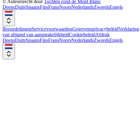
© Auteursrecht door
Tochten rond de Mont Blanc
Deens
Duits
Spaans
Fins
Frans
Noors
Nederlands
Zweeds
Engels
Beoordelingen
Servicevoorwaarden
Gegevensprivacybeleid
Verklaring
van afstand van aansprakelijkheid
Cookiebeleid
Afdruk
Deens
Duits
Spaans
Fins
Frans
Noors
Nederlands
Zweeds
Engels