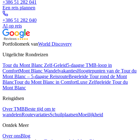
+386 51 282 041
Een reis plannen
+386 51 282 040
Al op reis
Portfoliomerk van
World Discovery
Uitgelichte Rondreizen
Tour du Mont Blanc Zelf-Geleid
5-daagse TMB-loop in
Comfort
Mont Blanc Wandelvakanties
Hoogtepunten van de Tour du
Mont Blanc – 5-daagse Reisroute
Begeleide Tour rond de Mont
Blanc
Tour du Mont Blanc in Comfort
Luxe Zelfgeleide Tour du
Mont Blanc
Reisgidsen
Over TMB
Beste tijd om te
wandelen
Routevariaties
Schuilplaatsen
Moeilijkheid
Ontdek Meer
Over ons
Blog