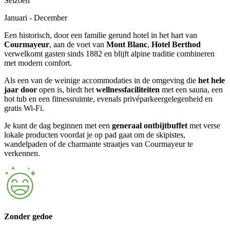
Seizoen
Januari - December
Een historisch, door een familie gerund hotel in het hart van
Courmayeur
, aan de voet van
Mont Blanc
,
Hotel Berthod
verwelkomt gasten sinds 1882 en blijft alpine traditie combineren
met modern comfort.
Als een van de weinige accommodaties in de omgeving die
het hele
jaar door
open is, biedt het
wellnessfaciliteiten
met een sauna, een
hot tub en een fitnessruimte, evenals privéparkeergelegenheid en
gratis Wi-Fi.
Je kunt de dag beginnen met een
generaal ontbijtbuffet
met verse
lokale producten voordat je op pad gaat om de skipistes,
wandelpaden of de charmante straatjes van Courmayeur te
verkennen.
Zonder gedoe