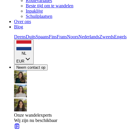
Routevariaties
Beste tijd om te wandelen
Inpaklijst
Schuilplaatsen
Over ons
Blog
Deens
Duits
Spaans
Fins
Frans
Noors
Nederlands
Zweeds
Engels
NL
EUR
Neem contact op
Onze wandelexperts
Wij zijn nu beschikbaar