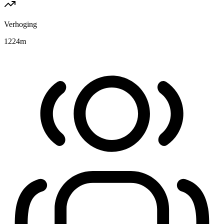
Verhoging
1224
m