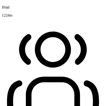
Höjd
1224
m