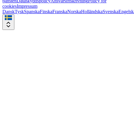
tjänsten
Dataskyddspolicy
Ansvarsfriskrivning
Policy för
cookies
Impressum
Dansk
Tysk
Spanska
Finska
Franska
Norska
Holländska
Svenska
Engelsk