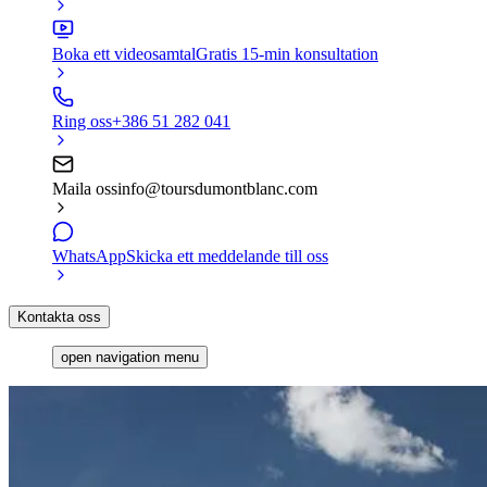
Boka ett videosamtal
Gratis 15-min konsultation
Ring oss
+386 51 282 041
Maila oss
info@toursdumontblanc.com
WhatsApp
Skicka ett meddelande till oss
Kontakta oss
open navigation menu