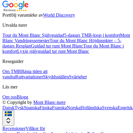
Portfölj varumärke av
World Discovery
Utvalda turer
Tour du Mont Blanc Självguidad
5-dagars TMB-loop i komfort
Mont
Blanc Vandringssemester
Tour du Mont Blanc Höjdpunkter – 5-
dagars Resplan
Guidad tur runt Mont Blanc
Tour du Mont Blanc i
komfort
Lyxig självguidad tur runt Mont Blanc
Reseguider
Om TMB
Bästa tiden att
vandra
Ruttvariationer
Skyddsställen
Svårighet
Läs mer
Om oss
Blogg
© Copyright by
Mont Blanc-turer
Dansk
Tysk
Spanska
Finska
Franska
Norska
Holländska
Svenska
Engelsk
Recensioner
Villkor för