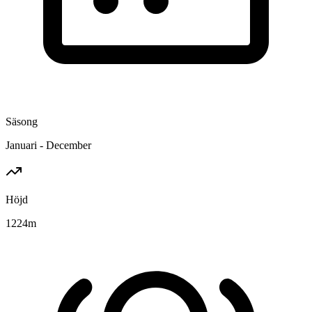
Säsong
Januari - December
Höjd
1224
m