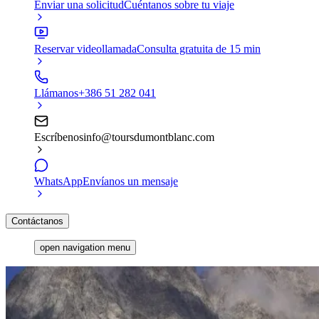
Enviar una solicitud
Cuéntanos sobre tu viaje
Reservar videollamada
Consulta gratuita de 15 min
Llámanos
+386 51 282 041
Escríbenos
info@toursdumontblanc.com
WhatsApp
Envíanos un mensaje
Contáctanos
open navigation menu