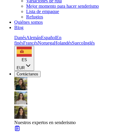
Variaciones de ruta
Mejor momento para hacer senderismo
Lista de empaque
Refugios
Quiénes somos
Blog
Danés
Alemán
Español
En
finés
Francés
Noruega
Holandés
Sueco
Inglés
ES
EUR
Contáctanos
Nuestros expertos en senderismo