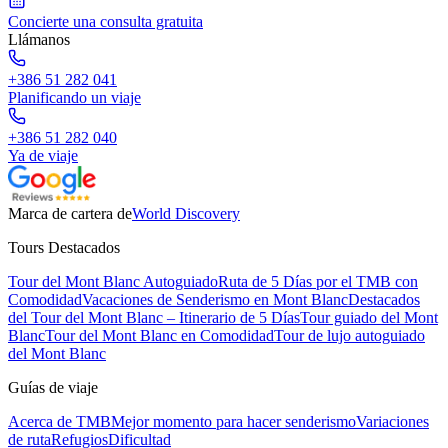
Concierte una consulta gratuita
Llámanos
+386 51 282 041
Planificando un viaje
+386 51 282 040
Ya de viaje
Marca de cartera de
World Discovery
Tours Destacados
Tour del Mont Blanc Autoguiado
Ruta de 5 Días por el TMB con
Comodidad
Vacaciones de Senderismo en Mont Blanc
Destacados
del Tour del Mont Blanc – Itinerario de 5 Días
Tour guiado del Mont
Blanc
Tour del Mont Blanc en Comodidad
Tour de lujo autoguiado
del Mont Blanc
Guías de viaje
Acerca de TMB
Mejor momento para hacer senderismo
Variaciones
de ruta
Refugios
Dificultad