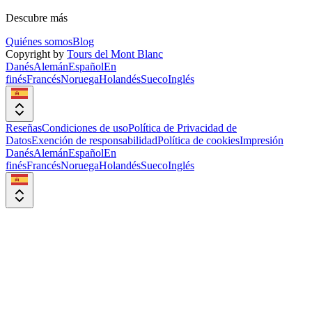
Descubre más
Quiénes somos
Blog
Copyright by
Tours del Mont Blanc
Danés
Alemán
Español
En
finés
Francés
Noruega
Holandés
Sueco
Inglés
Reseñas
Condiciones de uso
Política de Privacidad de
Datos
Exención de responsabilidad
Política de cookies
Impresión
Danés
Alemán
Español
En
finés
Francés
Noruega
Holandés
Sueco
Inglés