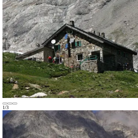
1
/
3