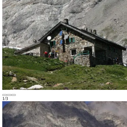
1
/
3