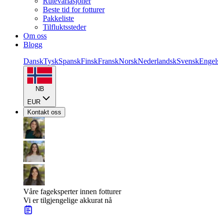
Rutevariasjoner
Beste tid for fotturer
Pakkeliste
Tilfluktssteder
Om oss
Blogg
Dansk
Tysk
Spansk
Finsk
Fransk
Norsk
Nederlandsk
Svensk
Engel
NB
EUR
Kontakt oss
Våre fageksperter innen fotturer
Vi er tilgjengelige akkurat nå