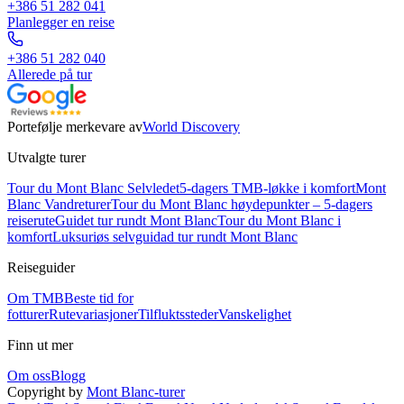
+386 51 282 041
Planlegger en reise
+386 51 282 040
Allerede på tur
Portefølje merkevare av
World Discovery
Utvalgte turer
Tour du Mont Blanc Selvledet
5-dagers TMB-løkke i komfort
Mont
Blanc Vandreturer
Tour du Mont Blanc høydepunkter – 5-dagers
reiserute
Guidet tur rundt Mont Blanc
Tour du Mont Blanc i
komfort
Luksuriøs selvguidad tur rundt Mont Blanc
Reiseguider
Om TMB
Beste tid for
fotturer
Rutevariasjoner
Tilfluktssteder
Vanskelighet
Finn ut mer
Om oss
Blogg
Copyright by
Mont Blanc-turer