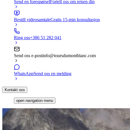
Send en forespørsel
Fortell oss om reisen din
Bestill videosamtale
Gratis 15-min konsultasjon
Ring oss
+386 51 282 041
Send oss e-post
info@toursdumontblanc.com
WhatsApp
Send oss en melding
Kontakt oss
open navigation menu