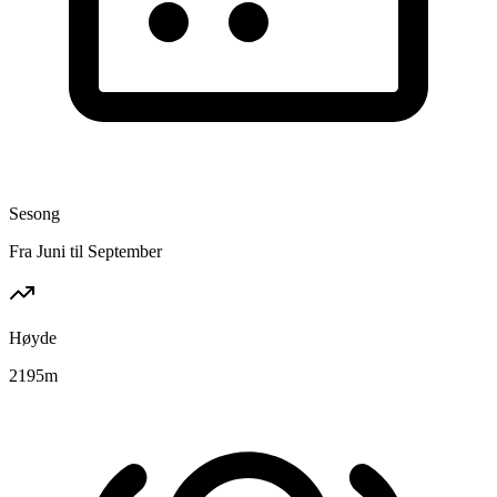
Sesong
Fra Juni til September
Høyde
2195
m