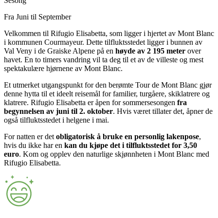
Sesong
Fra Juni til September
Velkommen til Rifugio Elisabetta, som ligger i hjertet av Mont Blanc
i kommunen Courmayeur. Dette tilfluktsstedet ligger i bunnen av
Val Veny i de Graiske Alpene på en
høyde av 2 195 meter
over
havet. En to timers vandring vil ta deg til et av de villeste og mest
spektakulære hjørnene av Mont Blanc.
Et utmerket utgangspunkt for den berømte Tour de Mont Blanc gjør
denne hytta til et ideelt reisemål for familier, turgåere, skiklatrere og
klatrere. Rifugio Elisabetta er åpen for sommersesongen
fra
begynnelsen av juni til 2. oktober
. Hvis været tillater det, åpner de
også tilfluktsstedet i helgene i mai.
For natten er det
obligatorisk å bruke en personlig lakenpose
,
hvis du ikke har en
kan du kjøpe det i tilfluktsstedet for 3,50
euro
. Kom og opplev den naturlige skjønnheten i Mont Blanc med
Rifugio Elisabetta.