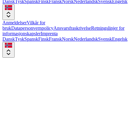
Dansk
Tysk
Spansk
Finsk
Fransk
Norsk
Nederlandsk
Svensk
Engelsk
Anmeldelser
Vilkår for
bruk
Datapersonvernpolicy
Ansvarsfraskrivelse
Retningslinjer for
informasjonskapsler
Imprenta
Dansk
Tysk
Spansk
Finsk
Fransk
Norsk
Nederlandsk
Svensk
Engelsk