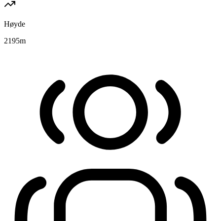
Høyde
2195
m