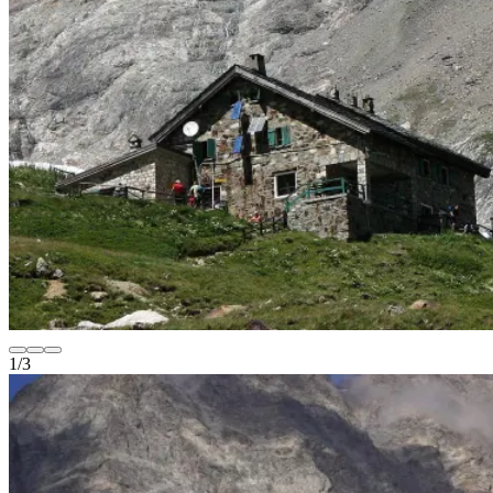
1
/
3