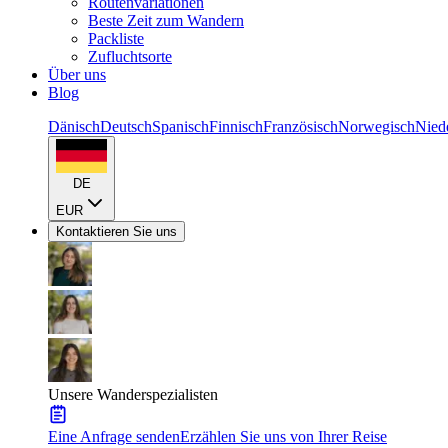
Routenvariationen
Beste Zeit zum Wandern
Packliste
Zufluchtsorte
Über uns
Blog
Dänisch
Deutsch
Spanisch
Finnisch
Französisch
Norwegisch
Nied
DE
EUR
Kontaktieren Sie uns
Unsere Wanderspezialisten
Eine Anfrage senden
Erzählen Sie uns von Ihrer Reise