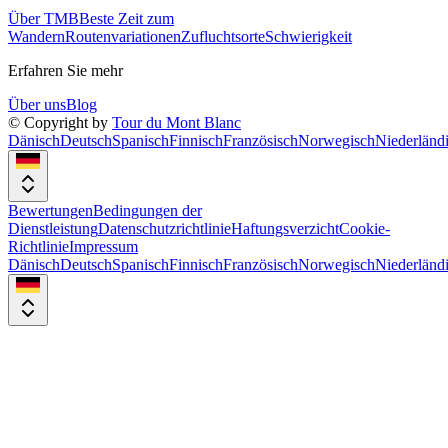
Über TMB
Beste Zeit zum
Wandern
Routenvariationen
Zufluchtsorte
Schwierigkeit
Erfahren Sie mehr
Über uns
Blog
© Copyright by
Tour du Mont Blanc
Dänisch
Deutsch
Spanisch
Finnisch
Französisch
Norwegisch
Niederländ
Bewertungen
Bedingungen der
Dienstleistung
Datenschutzrichtlinie
Haftungsverzicht
Cookie-
Richtlinie
Impressum
Dänisch
Deutsch
Spanisch
Finnisch
Französisch
Norwegisch
Niederländ