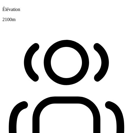
Élévation
2100
m