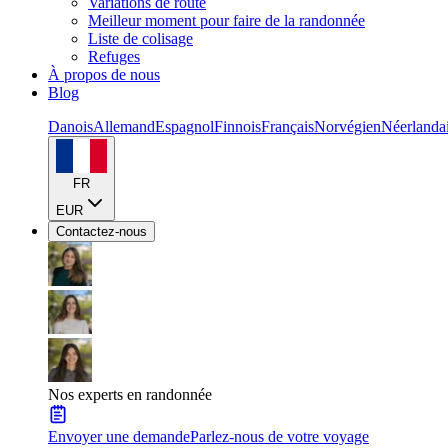
Variations de route
Meilleur moment pour faire de la randonnée
Liste de colisage
Refuges
À propos de nous
Blog
Danois
Allemand
Espagnol
Finnois
Français
Norvégien
Néerlanda
FR
EUR
Contactez-nous
Nos experts en randonnée
Envoyer une demande
Parlez-nous de votre voyage