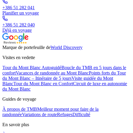
+386 51 282 041
Planifier un voyage
+386 51 282 040
Déjà en voyage
Marque de portefeuille de
World Discovery
Visites en vedette
Tour du Mont Blanc Autoguidé
Boucle du TMB en 5 jours dans le
confort
Vacances de randonnée au Mont Blanc
Points forts du Tour
du Mont Blanc – Itinéraire de 5 jours
Visite guidée du Mont
Blanc
Tour du Mont Blanc en Confort
Circuit de luxe en autonomie
du Mont Blanc
Guides de voyage
À propos de TMB
Meilleur moment pour faire de la
randonnée
Variations de route
Refuges
Difficulté
En savoir plus