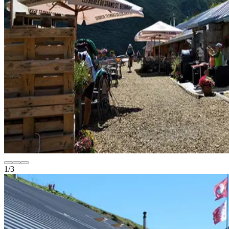
1
/
3