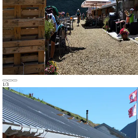
1
/
3