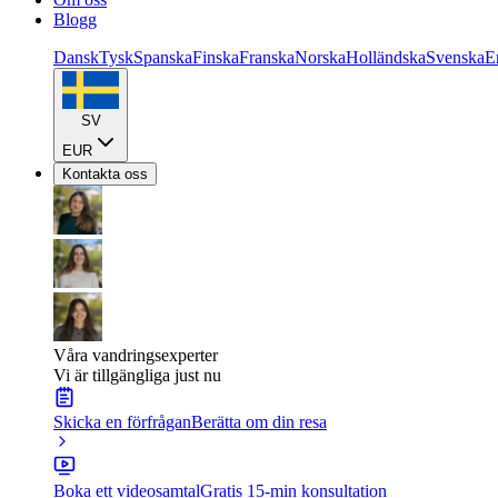
Blogg
Dansk
Tysk
Spanska
Finska
Franska
Norska
Holländska
Svenska
E
SV
EUR
Kontakta oss
Våra vandringsexperter
Vi är tillgängliga just nu
Skicka en förfrågan
Berätta om din resa
Boka ett videosamtal
Gratis 15-min konsultation