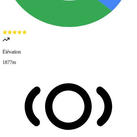
Élévation
1877
m