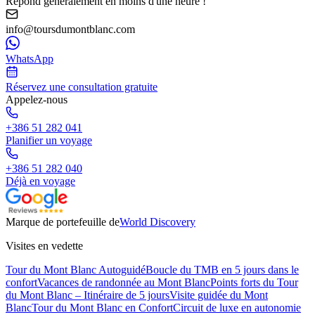
Répond généralement en moins d'une heure !
info@toursdumontblanc.com
WhatsApp
Réservez une consultation gratuite
Appelez-nous
+386 51 282 041
Planifier un voyage
+386 51 282 040
Déjà en voyage
Marque de portefeuille de
World Discovery
Visites en vedette
Tour du Mont Blanc Autoguidé
Boucle du TMB en 5 jours dans le
confort
Vacances de randonnée au Mont Blanc
Points forts du Tour
du Mont Blanc – Itinéraire de 5 jours
Visite guidée du Mont
Blanc
Tour du Mont Blanc en Confort
Circuit de luxe en autonomie