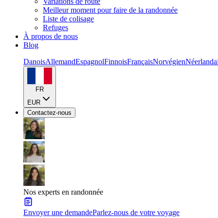
Variations de route
Meilleur moment pour faire de la randonnée
Liste de colisage
Refuges
À propos de nous
Blog
Danois
Allemand
Espagnol
Finnois
Français
Norvégien
Néerlanda
FR
EUR
Contactez-nous
Nos experts en randonnée
Envoyer une demande
Parlez-nous de votre voyage