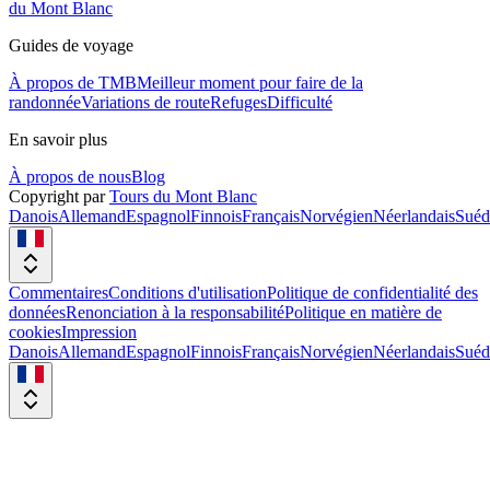
du Mont Blanc
Guides de voyage
À propos de TMB
Meilleur moment pour faire de la
randonnée
Variations de route
Refuges
Difficulté
En savoir plus
À propos de nous
Blog
Copyright par
Tours du Mont Blanc
Danois
Allemand
Espagnol
Finnois
Français
Norvégien
Néerlandais
Suéd
Commentaires
Conditions d'utilisation
Politique de confidentialité des
données
Renonciation à la responsabilité
Politique en matière de
cookies
Impression
Danois
Allemand
Espagnol
Finnois
Français
Norvégien
Néerlandais
Suéd