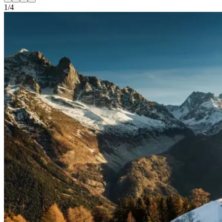
1
/
4