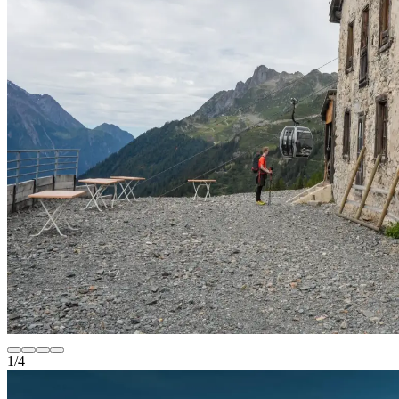
1
/
4