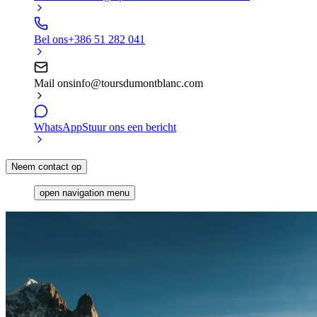
Bel ons
+386 51 282 041
Mail ons
info@toursdumontblanc.com
WhatsApp
Stuur ons een bericht
Neem contact op
open navigation menu