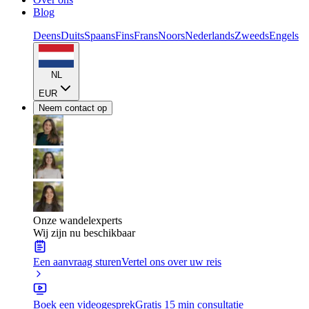
Blog
Deens
Duits
Spaans
Fins
Frans
Noors
Nederlands
Zweeds
Engels
NL
EUR
Neem contact op
Onze wandelexperts
Wij zijn nu beschikbaar
Een aanvraag sturen
Vertel ons over uw reis
Boek een videogesprek
Gratis 15 min consultatie