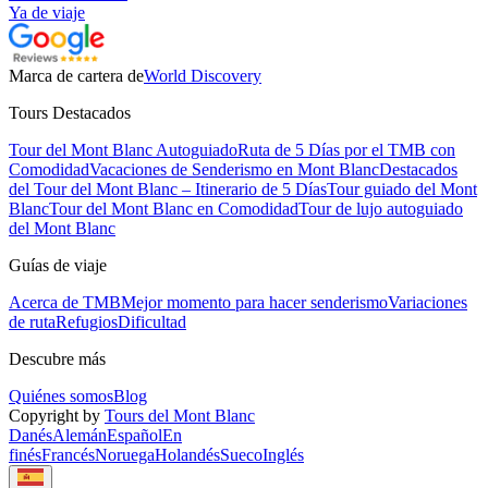
Ya de viaje
Marca de cartera de
World Discovery
Tours Destacados
Tour del Mont Blanc Autoguiado
Ruta de 5 Días por el TMB con
Comodidad
Vacaciones de Senderismo en Mont Blanc
Destacados
del Tour del Mont Blanc – Itinerario de 5 Días
Tour guiado del Mont
Blanc
Tour del Mont Blanc en Comodidad
Tour de lujo autoguiado
del Mont Blanc
Guías de viaje
Acerca de TMB
Mejor momento para hacer senderismo
Variaciones
de ruta
Refugios
Dificultad
Descubre más
Quiénes somos
Blog
Copyright by
Tours del Mont Blanc
Danés
Alemán
Español
En
finés
Francés
Noruega
Holandés
Sueco
Inglés