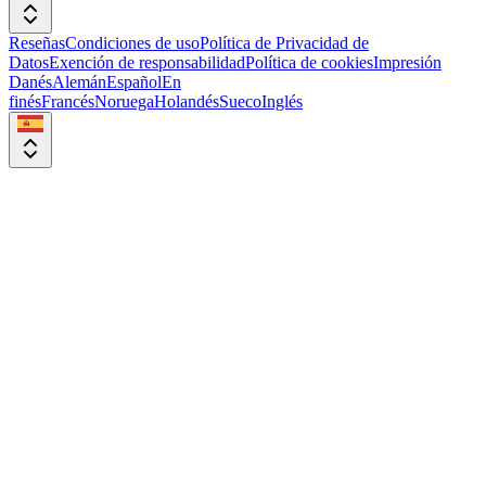
Reseñas
Condiciones de uso
Política de Privacidad de
Datos
Exención de responsabilidad
Política de cookies
Impresión
Danés
Alemán
Español
En
finés
Francés
Noruega
Holandés
Sueco
Inglés