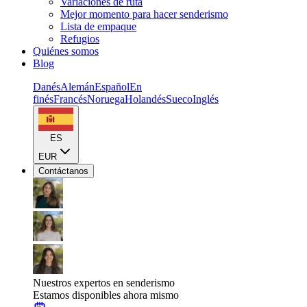
Variaciones de ruta
Mejor momento para hacer senderismo
Lista de empaque
Refugios
Quiénes somos
Blog
Danés
Alemán
Español
En
finés
Francés
Noruega
Holandés
Sueco
Inglés
ES
EUR
Contáctanos
Nuestros expertos en senderismo
Estamos disponibles ahora mismo