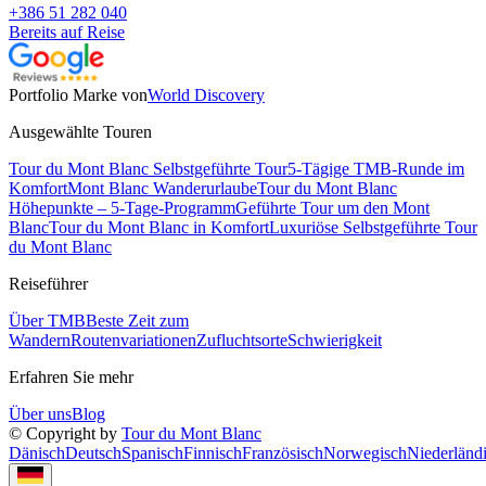
+386 51 282 040
Bereits auf Reise
Portfolio Marke von
World Discovery
Ausgewählte Touren
Tour du Mont Blanc Selbstgeführte Tour
5-Tägige TMB-Runde im
Komfort
Mont Blanc Wanderurlaube
Tour du Mont Blanc
Höhepunkte – 5-Tage-Programm
Geführte Tour um den Mont
Blanc
Tour du Mont Blanc in Komfort
Luxuriöse Selbstgeführte Tour
du Mont Blanc
Reiseführer
Über TMB
Beste Zeit zum
Wandern
Routenvariationen
Zufluchtsorte
Schwierigkeit
Erfahren Sie mehr
Über uns
Blog
© Copyright by
Tour du Mont Blanc
Dänisch
Deutsch
Spanisch
Finnisch
Französisch
Norwegisch
Niederländ