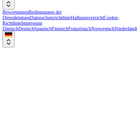
Bewertungen
Bedingungen der
Dienstleistung
Datenschutzrichtlinie
Haftungsverzicht
Cookie-
Richtlinie
Impressum
Dänisch
Deutsch
Spanisch
Finnisch
Französisch
Norwegisch
Niederländ