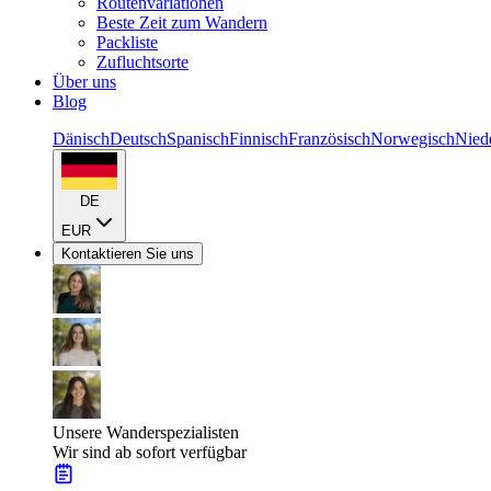
Routenvariationen
Beste Zeit zum Wandern
Packliste
Zufluchtsorte
Über uns
Blog
Dänisch
Deutsch
Spanisch
Finnisch
Französisch
Norwegisch
Nied
DE
EUR
Kontaktieren Sie uns
Unsere Wanderspezialisten
Wir sind ab sofort verfügbar