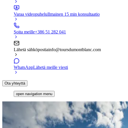
Varaa videopuhelu
Ilmainen 15 min konsultaatio
Soita meille
+386 51 282 041
Lähetä sähköpostia
info@toursdumontblanc.com
WhatsApp
Lähetä meille viesti
Ota yhteyttä
open navigation menu