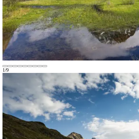
1
/
9