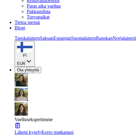
Reittivaihtoehdot
Paras aika vaeltaa
Pakkauslista
Turvapaikat
Tietoa meistä
Blogi
Tanskalainen
Saksan
Espanjan
Suomalainen
Ranskan
Norjalainen
FI
EUR
Ota yhteyttä
Vaellusekspertimme
Lähetä kysely
Kerro matkastasi