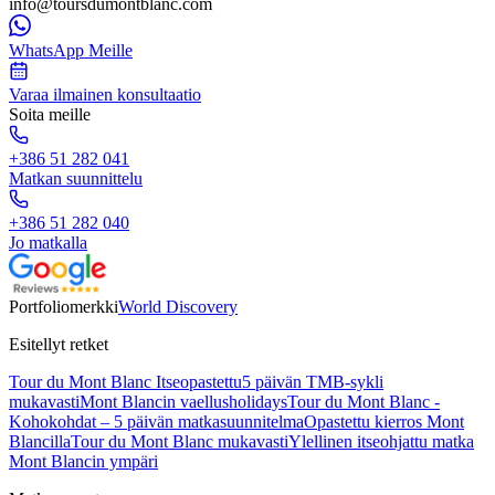
info@toursdumontblanc.com
WhatsApp Meille
Varaa ilmainen konsultaatio
Soita meille
+386 51 282 041
Matkan suunnittelu
+386 51 282 040
Jo matkalla
Portfoliomerkki
World Discovery
Esitellyt retket
Tour du Mont Blanc Itseopastettu
5 päivän TMB-sykli
mukavasti
Mont Blancin vaellusholidays
Tour du Mont Blanc -
Kohokohdat – 5 päivän matkasuunnitelma
Opastettu kierros Mont
Blancilla
Tour du Mont Blanc mukavasti
Ylellinen itseohjattu matka
Mont Blancin ympäri