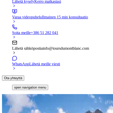
Lähetä kysely
Kerro matkastasi
Varaa videopuhelu
Ilmainen 15 min konsultaatio
Soita meille
+386 51 282 041
Lähetä sähköpostia
info@toursdumontblanc.com
WhatsApp
Lähetä meille viesti
Ota yhteyttä
open navigation menu