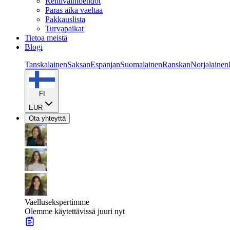
Reittivaihtoehdot
Paras aika vaeltaa
Pakkauslista
Turvapaikat
Tietoa meistä
Blogi
Tanskalainen
Saksan
Espanjan
Suomalainen
Ranskan
Norjalainen
FI
EUR
Ota yhteyttä
Vaellusekspertimme
Olemme käytettävissä juuri nyt