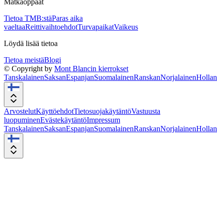
Matkaoppaat
Tietoa TMB:stä
Paras aika
vaeltaa
Reittivaihtoehdot
Turvapaikat
Vaikeus
Löydä lisää tietoa
Tietoa meistä
Blogi
© Copyright by
Mont Blancin kierrokset
Tanskalainen
Saksan
Espanjan
Suomalainen
Ranskan
Norjalainen
Hollan
Arvostelut
Käyttöehdot
Tietosuojakäytäntö
Vastuusta
luopuminen
Evästekäytäntö
Impressum
Tanskalainen
Saksan
Espanjan
Suomalainen
Ranskan
Norjalainen
Hollan