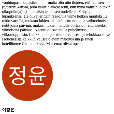
vanhimpaan kapasiteettiini - mutta olin niin iloinen, että tein sen
(tyttäreni kanssa, joka valitsi vaikeat reitit, kun minä valitsin joitakin
oikopolkuja) - ja haluaisin tehdä sen uudelleen! Yritys piti
lupauksensa. He olivat erittäin reagoivia viime hetken muutoksille
reitin varrella, mukaan lukien aikataulutettu nouto ja vaihtoehtoiset
reitit joina päivinä, mukaan lukien minulle portaaton reitti toiseksi
viimeisenä päivänä. Agentti oli saatavilla puhelimitse
viikonloppuisin. Laukkuni kuljetettiin turvallisesti ja tehokkaasti Les
Houchesista kaikkiin välissä oleviin majoituksiin ja sitten
hotelliimme Chamonix'ssa. Maisemat olivat upeita.
이정윤