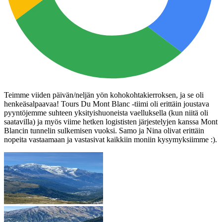
Teimme viiden päivän/neljän yön kohokohtakierroksen, ja se oli
henkeäsalpaavaa! Tours Du Mont Blanc -tiimi oli erittäin joustava
pyyntöjemme suhteen yksityishuoneista vaelluksella (kun niitä oli
saatavilla) ja myös viime hetken logististen järjestelyjen kanssa Mont
Blancin tunnelin sulkemisen vuoksi. Samo ja Nina olivat erittäin
nopeita vastaamaan ja vastasivat kaikkiin moniin kysymyksiimme :).