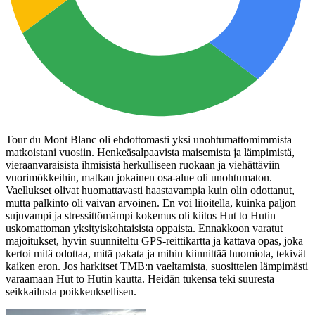
Tour du Mont Blanc oli ehdottomasti yksi unohtumattomimmista
matkoistani vuosiin. Henkeäsalpaavista maisemista ja lämpimistä,
vieraanvaraisista ihmisistä herkulliseen ruokaan ja viehättäviin
vuorimökkeihin, matkan jokainen osa-alue oli unohtumaton.
Vaellukset olivat huomattavasti haastavampia kuin olin odottanut,
mutta palkinto oli vaivan arvoinen. En voi liioitella, kuinka paljon
sujuvampi ja stressittömämpi kokemus oli kiitos Hut to Hutin
uskomattoman yksityiskohtaisista oppaista. Ennakkoon varatut
majoitukset, hyvin suunniteltu GPS-reittikartta ja kattava opas, joka
kertoi mitä odottaa, mitä pakata ja mihin kiinnittää huomiota, tekivät
kaiken eron. Jos harkitset TMB:n vaeltamista, suosittelen lämpimästi
varaamaan Hut to Hutin kautta. Heidän tukensa teki suuresta
seikkailusta poikkeuksellisen.