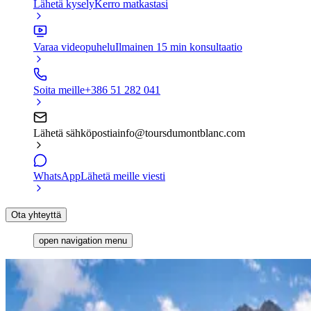
Lähetä kysely
Kerro matkastasi
Varaa videopuhelu
Ilmainen 15 min konsultaatio
Soita meille
+386 51 282 041
Lähetä sähköpostia
info@toursdumontblanc.com
WhatsApp
Lähetä meille viesti
Ota yhteyttä
open navigation menu