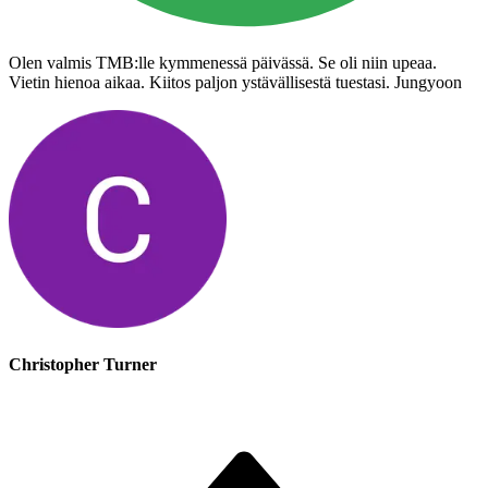
Olen valmis TMB:lle kymmenessä päivässä. Se oli niin upeaa.
Vietin hienoa aikaa. Kiitos paljon ystävällisestä tuestasi. Jungyoon
Christopher Turner