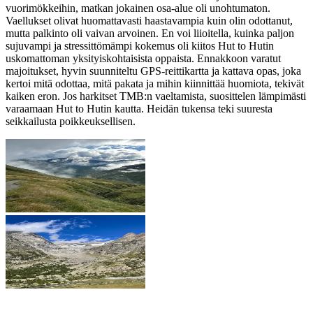
vuorimökkeihin, matkan jokainen osa-alue oli unohtumaton.
Vaellukset olivat huomattavasti haastavampia kuin olin odottanut,
mutta palkinto oli vaivan arvoinen. En voi liioitella, kuinka paljon
sujuvampi ja stressittömämpi kokemus oli kiitos Hut to Hutin
uskomattoman yksityiskohtaisista oppaista. Ennakkoon varatut
majoitukset, hyvin suunniteltu GPS-reittikartta ja kattava opas, joka
kertoi mitä odottaa, mitä pakata ja mihin kiinnittää huomiota, tekivät
kaiken eron. Jos harkitset TMB:n vaeltamista, suosittelen lämpimästi
varaamaan Hut to Hutin kautta. Heidän tukensa teki suuresta
seikkailusta poikkeuksellisen.