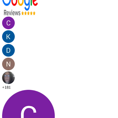
+
181