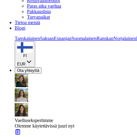
Reittivaihtoehdot
Paras aika vaeltaa
Pakkauslista
Turvapaikat
Tietoa meistä
Blogi
Tanskalainen
Saksan
Espanjan
Suomalainen
Ranskan
Norjalainen
FI
EUR
Ota yhteyttä
Vaellusekspertimme
Olemme käytettävissä juuri nyt